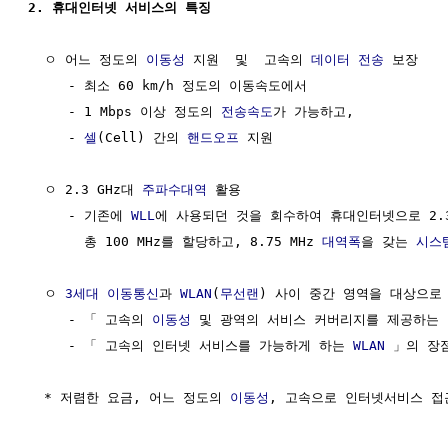
2. 휴대인터넷 서비스의 특징
  ㅇ 어느 정도의 
이동성
 지원  및  고속의 
데이터
전송
 보장

     - 최소 60 km/h 정도의 이동속도에서

     - 1 Mbps 이상 정도의 
전송속도
가 가능하고,

     - 
셀
(Cell) 간의 
핸드오프
 지원

  ㅇ 2.3 GHz대 
주파수대역
 활용

     - 기존에 
WLL
에 사용되던 것을 회수하여 휴대인터넷으로 2.3
       총 100 MHz를 할당하고, 8.75 MHz 
대역폭
을 갖는 
시스
  ㅇ 
3세대 이동통신
과 
WLAN
(
무선랜
) 사이 중간 영역을 대상으로 
     - 「 고속의 
이동성
 및 광역의 서비스 커버리지를 제공하는 
     - 「 고속의 인터넷 서비스를 가능하게 하는 
WLAN
 」의 장
  * 저렴한 요금, 어느 정도의 
이동성
, 고속으로 인터넷서비스 접