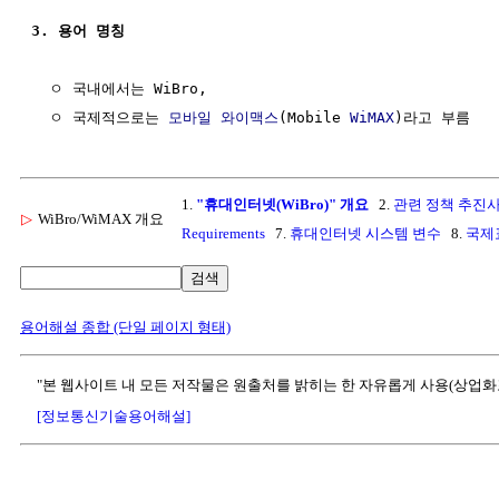
3. 용어 명칭
  ㅇ 국내에서는 WiBro, 

  ㅇ 국제적으로는 
모바일
와이맥스
(Mobile 
WiMAX
1.
"휴대인터넷(WiBro)" 개요
2.
관련 정책 추진
▷
WiBro/WiMAX 개요
Requirements
7.
휴대인터넷 시스템 변수
8.
국제표준
검색
용어해설 종합 (단일 페이지 형태)
"본 웹사이트 내 모든 저작물은 원출처를 밝히는 한 자유롭게 사용(상업화
[정보통신기술용어해설]