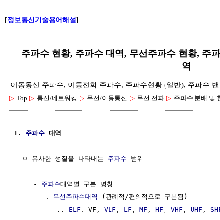
[
정보통신기술용어해설
]
주파수 현황, 주파수 대역, 무선주파수 현황, 주파수
역
이동통신 주파수, 이동전화 주파수, 주파수현황 (일반), 주파수 
▷
Top
▷
통신/네트워킹
▷
무선/이동통신
▷
무선 전파
▷
주파수 분배 및 
1. 
주파수
 대역
  ㅇ 유사한 성질을 나타내는 
주파수
 범위

     - 
주파수
대역별 구분 명칭    

        . 
무선주파수대역
 (관례적/편의적으로 구분됨)

           .. 
ELF
, VF, 
VLF
, 
LF
, 
MF
, 
HF
, 
VHF
, 
UHF
, 
SH