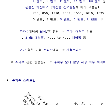
           .. 
L 밴드
, 
S 밴드
, 
C 밴드
, 
Ka 밴드
, 
Ku 밴드
 등
        . 
광통신 파장대역
 (
파장별 전력손실
에 따라 구분됨) 

           .. 780, 850, 1310, 1383, 1550, 1610, 1625
           .. O 밴드, E 밴드, 
S 밴드
, 
C 밴드
, 
L 밴드
, U
     - 
주파수
대역의 
넓이
/폭 정의  ☞ 
주파수대역폭
 참조

        . 
3 dB 대역폭
, Null-to-Null 
대역폭
 등

     - 
인간
 청취 가능 
주파수
대역  ☞ 
가청주파수
  ㅇ 
주파수
 관련 행정행위  ☞ 
주파수 분배 할당 지정 회수 재배
2. 
주파수
스펙트럼