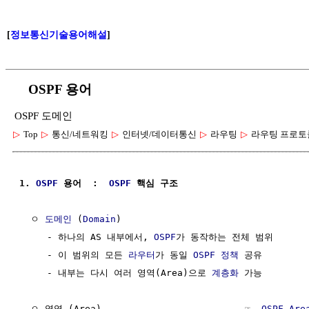
[
정보통신기술용어해설
]
OSPF 용어
OSPF 도메인
▷
Top
▷
통신/네트워킹
▷
인터넷/데이터통신
▷
라우팅
▷
라우팅 프로토
1. 
OSPF
 용어  :  
OSPF
 핵심 구조
  ㅇ 
도메인
 (
Domain
)

     - 하나의 AS 내부에서, 
OSPF
가 동작하는 전체 범위

     - 이 범위의 모든 
라우터
가 동일 
OSPF
정책
 공유

     - 내부는 다시 여러 영역(Area)으로 
계층화
 가능

  ㅇ 영역 (Area)                          ☞  
OSPF Are