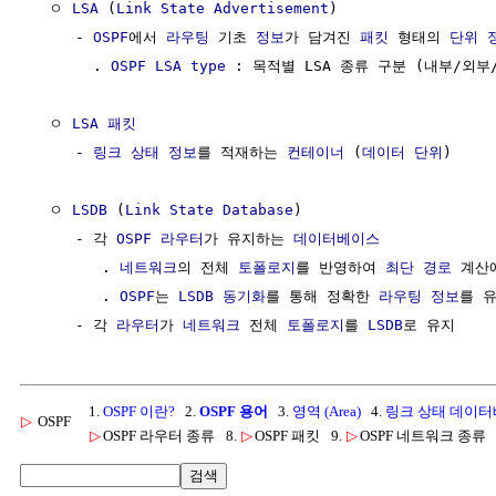
  ㅇ 
LSA
 (
Link State Advertisement
)

     - 
OSPF
에서 
라우팅
 기초 
정보
가 담겨진 
패킷
 형태의 
단위
       . 
OSPF LSA type
 : 목적별 LSA 종류 구분 (내부/외부/
  ㅇ 
LSA 패킷
     - 
링크 상태
정보
를 적재하는 
컨테이너
 (
데이터
단위
)

  ㅇ 
LSDB
 (
Link State Database
)

     - 각 
OSPF 라우터
가 유지하는 
데이터베이스
        . 
네트워크
의 전체 
토폴로지
를 반영하여 
최단 경로
 계산
        . 
OSPF
는 
LSDB
동기화
를 통해 정확한 
라우팅
정보
를 유
     - 각 
라우터
가 
네트워크
 전체 
토폴로지
를 
LSDB
1.
OSPF 이란?
2.
OSPF 용어
3.
영역 (Area)
4.
링크 상태 데이터베
▷
OSPF
▷
OSPF 라우터 종류
8.
▷
OSPF 패킷
9.
▷
OSPF 네트워크 종류
검색