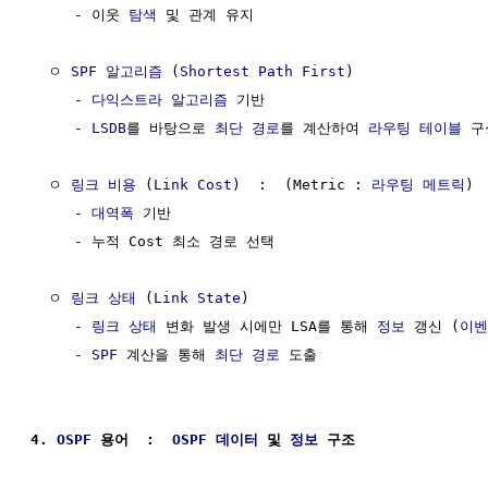
     - 이웃 
탐색
 및 관계 유지

  ㅇ 
SPF 알고리즘
 (
Shortest Path First
)

     - 
다익스트라 알고리즘
 기반

     - 
LSDB
를 바탕으로 
최단 경로
를 계산하여 
라우팅 테이블
 구
  ㅇ 
링크 비용
 (
Link Cost
)  :  (Metric : 
라우팅 메트릭
)

     - 
대역폭
 기반

     - 누적 Cost 최소 경로 선택

  ㅇ 
링크 상태
 (
Link State
)

     - 
링크 상태
 변화 발생 시에만 LSA를 통해 
정보
 갱신 (
이벤
     - 
SPF
 계산을 통해 
최단 경로
 도출

4. 
OSPF
 용어  :  
OSPF
데이터
 및 
정보
 구조