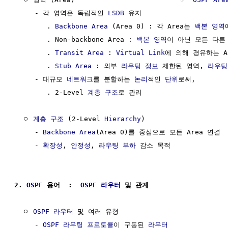
     - 각 영역은 독립적인 
LSDB
 유지

        . 
Backbone Area
 (Area 0) : 각 Area는 
백본 영역
        . Non-backbone Area : 
백본 영역
이 아닌 모든 다른 
        . 
Transit Area
 : 
Virtual Link
에 의해 경유하는 Ar
        . 
Stub Area
 : 외부 
라우팅
정보
 제한된 영역, 
라우팅
     - 대규모 
네트워크
를 분할하는 
논리
적인 
단위
로써,

        . 2-Level 
계층 구조
로 관리

  ㅇ 
계층 구조
 (2-Level 
Hierarchy
)

     - 
Backbone Area
(Area 0)를 중심으로 모든 Area 연결

     - 
확장성
, 
안정성
, 
라우팅
부하
 감소 목적

2. 
OSPF
 용어  :  
OSPF 라우터
 및 관계
  ㅇ 
OSPF 라우터
 및 여러 유형

     - 
OSPF 라우팅 프로토콜
이 구동된 
라우터