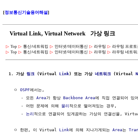
[
정보통신기술용어해설
]
Virtual Link, Virtual Network 가상 링크
▷
Top
▷
통신/네트워킹
▷
인터넷/데이터통신
▷
라우팅
▷
라우팅 프로토
▷
Top
▷
통신/네트워킹
▷
인터넷/데이터통신
▷
라우팅
▷
라우팅 네트워
1. 가상 
링크
 (Virtual 
Link
) 또는 가상 
네트워크
 (Virtual 
N
  ㅇ 
OSPF
에서는,

     - 모든 
Area
가 항상 
Backbone Area
에 직접 연결되어 있어
     - 어떤 문제에 의해 
물리
적으로 떨어져있는 경우, 

     - 
논리
적으로 연결되어 있게끔하는 가상의 연결선을, Virtua
  ㅇ 한편, 이 Virtual 
Link
에 의해 지나가게되는 
Area
는 
Tra