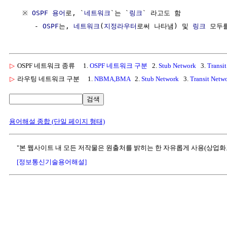
  ※ 
OSPF 용어
로, `
네트워크
`는 `
링크
` 라고도 함

     - 
OSPF
는, 
네트워크
(
지정라우터
로써 나타냄) 및 
링크
 모두를
▷
OSPF 네트워크 종류
1.
OSPF 네트워크 구분
2.
Stub Network
3.
Transi
▷
라우팅 네트워크 구분
1.
NBMA,BMA
2.
Stub Network
3.
Transit Netw
검색
용어해설 종합 (단일 페이지 형태)
"본 웹사이트 내 모든 저작물은 원출처를 밝히는 한 자유롭게 사용(상업화
[정보통신기술용어해설]