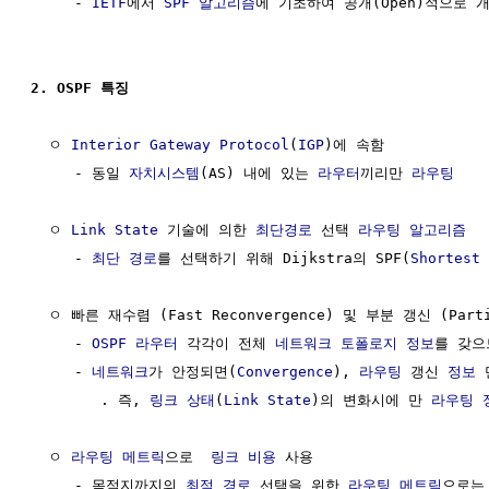
     - 
IETF
에서 
SPF 알고리즘
에 기초하여 공개(Open)적으로 
2. OSPF 특징
  ㅇ 
Interior Gateway Protocol
(
IGP
)에 속함

     - 동일 
자치시스템
(AS) 내에 있는 
라우터
끼리만 
라우팅
  ㅇ 
Link State
 기술에 의한 
최단경로
 선택 
라우팅 알고리즘
  
     - 
최단 경로
를 선택하기 위해 Dijkstra의 SPF(
Shortest 
  ㅇ 빠른 재수렴 (Fast Reconvergence) 및 부분 갱신 (Partia
     - 
OSPF 라우터
 각각이 전체 
네트워크
토폴로지
정보
를 갖으
     - 
네트워크
가 안정되면(
Convergence
), 
라우팅
 갱신 
정보
 
        . 즉, 
링크 상태
(
Link State
)의 변화시에 만 
라우팅
  ㅇ 
라우팅 메트릭
으로  
링크 비용
 사용                    
     - 목적지까지의 
최적 경로
 선택을 위한 
라우팅 메트릭
으로는