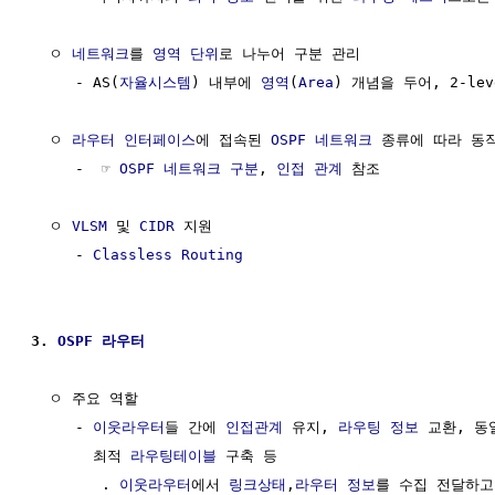
  ㅇ 
네트워크
를 
영역
단위
로 나누어 구분 관리               
     - AS(
자율시스템
) 내부에 
영역
(
Area
) 개념을 두어, 2-le
  ㅇ 
라우터
인터페이스
에 접속된 
OSPF 네트워크
 종류에 따라 동작
     -  ☞ 
OSPF 네트워크 구분
, 
인접 관계
 참조

  ㅇ 
VLSM
 및 
CIDR
 지원

     - 
Classless Routing
3. 
OSPF 라우터
  ㅇ 주요 역할 

     - 
이웃라우터
들 간에 
인접관계
 유지, 
라우팅
정보
 교환, 동
       최적 
라우팅테이블
 구축 등

        . 
이웃라우터
에서 
링크상태
,
라우터
정보
를 수집 전달하고