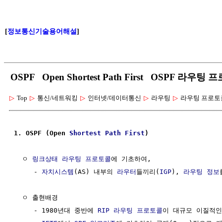
[
정보통신기술용어해설
]
OSPF Open Shortest Path First OSPF 라우팅
▷
Top
▷
통신/네트워킹
▷
인터넷/데이터통신
▷
라우팅
▷
라우팅 프로토
1. OSPF (Open 
Shortest Path First
)
  ㅇ 
링크상태 라우팅 프로토콜
에 기초하여, 

     - 
자치시스템
(AS) 내부의 
라우터
들끼리(
IGP
), 
라우팅
정보
  ㅇ 출현배경

     - 1980년대 중반에 
RIP 라우팅 프로토콜
이 대규모 이질적인