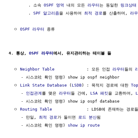
        . 소속 
OSPF 영역
 내의 모든 
라우터
는 동일한 
링크상태
        . 
SPF 알고리즘
을 사용하여 
최적 경로
를 산출하며, 
라우
  ㅇ 
OSPF 라우터
 종류                                 
4. 통상, 
OSPF 라우터
에서, 유지관리하는 테이블 들
  ㅇ 
Neighbor Table
             : 모든 인접 
라우터
들의 
     - 시스코社 확인 명령) show ip ospf neighbor

  ㅇ 
Link State Database
 (
LSDB
) : 목적지 경로에 대한 
To
     - 
인접관계
를 맺은 
라우터
들 간에, 
LSA 패킷
을 교환하여, 
L
     - 시스코社 확인 명령) show ip ospf database

  ㅇ 
Routing Table
              : LDSB에 존재하는 경로
     - 만일, 
최적 경로
가 둘이면 
로드 분산
됨

     - 시스코社 확인 명령) 
show ip route