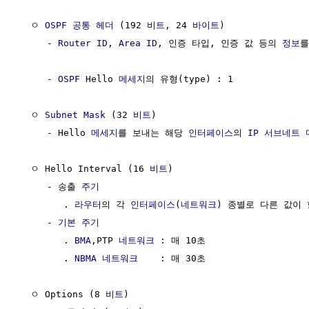
  ㅇ 
OSPF 공통 헤더
 (192 
비트
, 24 
바이트
)

     - 
Router ID
, 
Area ID
, 인증 타입, 인증 값 등의 
정보
를
     - 
OSPF
 Hello 
메세지
의 유형(type) : 1

  ㅇ 
Subnet Mask
 (32 
비트
)

     - Hello 
메세지
를 보내는 해당 
인터페이스
의 
IP
서브네트 
  ㅇ Hello Interval (16 
비트
)

     - 송출 
주기
        . 
라우터
의 각 
인터페이스
(
네트워크
) 종별로 다른 값이 
     - 
기본 주기
        . 
BMA
,PTP 
네트워크
 : 매 10초

        . 
NBMA
네트워크
    : 매 30초

  ㅇ Options (8 
비트
)
