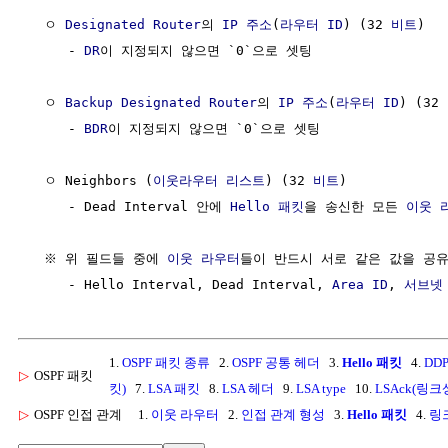
  ㅇ 
Designated Router
의 
IP 주소
(
라우터 ID
) (32 
비트
)

     - 
DR
이 지정되지 않으면 `0`으로 셋팅

  ㅇ 
Backup Designated Router
의 
IP 주소
(
라우터 ID
) (32 
     - 
BDR
이 지정되지 않으면 `0`으로 셋팅

  ㅇ Neighbors (
이웃라우터
리스트
) (32 
비트
)

     - Dead Interval 안에 
Hello 패킷
을 송신한 모든 
이웃 
  ※ 위 필드들 중에 
이웃 라우터
들이 반드시 서로 같은 값을 공유
     - Hello Interval, Dead Interval, 
Area ID
, 
서브넷
1.
OSPF 패킷 종류
2.
OSPF 공통 헤더
3.
Hello 패킷
4.
DD
▷
OSPF 패킷
킷)
7.
LSA 패킷
8.
LSA 헤더
9.
LSA type
10.
LSAck(링
▷
OSPF 인접 관계
1.
이웃 라우터
2.
인접 관계 형성
3.
Hello 패킷
4.
링