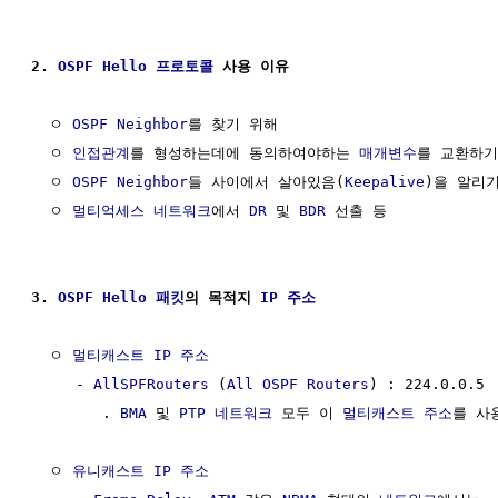
2. 
OSPF
Hello 프로토콜
 사용 이유
  ㅇ 
OSPF Neighbor
를 찾기 위해

  ㅇ 
인접관계
를 형성하는데에 동의하여야하는 
매개변수
를 교환하기
  ㅇ 
OSPF Neighbor
들 사이에서 살아있음(
Keepalive
)을 알리기
  ㅇ 
멀티억세스 네트워크
에서 
DR
 및 
BDR
 선출 등

3. 
OSPF
Hello 패킷
의 목적지 
IP 주소
  ㅇ 
멀티캐스트 IP 주소
     - 
AllSPFRouters
 (
All OSPF Routers
) : 224.0.0.5

        . 
BMA
 및 
PTP
네트워크
 모두 이 
멀티캐스트 주소
를 사용
  ㅇ 
유니캐스트
IP 주소