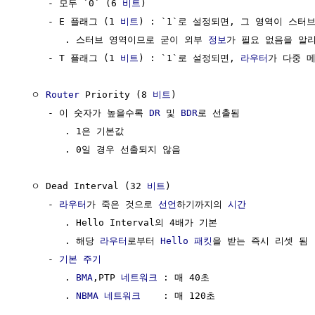
     - 모두 `0` (6 
비트
)

     - E 플래그 (1 
비트
) : `1`로 설정되면, 그 영역이 스터
        . 스터브 영역이므로 굳이 외부 
정보
가 필요 없음을 알리
     - T 플래그 (1 
비트
) : `1`로 설정되면, 
라우터
가 다중 메
  ㅇ 
Router
 Priority (8 
비트
)

     - 이 숫자가 높을수록 
DR
 및 
BDR
로 선출됨

        . 1은 기본값

        . 0일 경우 선출되지 않음

  ㅇ Dead Interval (32 
비트
)

     - 
라우터
가 죽은 것으로 
선언
하기까지의 
시간
        . Hello Interval의 4배가 기본

        . 해당 
라우터
로부터 
Hello 패킷
을 받는 즉시 리셋 됨

     - 
기본 주기
        . 
BMA
,PTP 
네트워크
 : 매 40초

        . 
NBMA
네트워크
    : 매 120초
