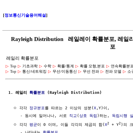
[
정보통신기술용어해설
]
Rayleigh Distribution 레일레이 확률분포, 레일
포
레일리 확률분포
▷
Top
▷
기초과학
▷
수학
▷
확률/통계
▷
확률 모형,분포
▷
연속확률분
▷
Top
▷
통신/네트워킹
▷
무선/이동통신
▷
무선 전파
▷
전파 모델
▷
소
1. 레일리 
확률분포
 (Rayleigh Distribution)
  ㅇ 각각 
정규분포
를 따르는 2 이상의 성분(
X
,Y)이,

     - 동시에 일어나나, 서로 
직교
(
상호 독립
)하는, 
독립시행
2
2
  ㅇ 각각 
평균
이 0 이며, 이들 각각의 제곱의 합(
X
 + Y
)의 크
     - 나타내는 
확률분포