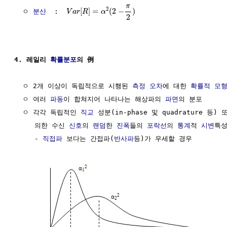
π
2
[
]
=
(
2
−
)
  ㅇ 
분산
  :  
V
a
r
R
α
2
4. 레일리 
확률분포
의 例
  ㅇ 2개 이상이 독립적으로 시행된 
측정 오차
에 대한 
확률적 모
  ㅇ 여러 
파동
이 합쳐지어 나타나는 해상파의 
파면
의 분포

  ㅇ 각각 독립적인 
직교
 성분(in-phase 및 quadrature 등)
     의한 수신 
신호
의 
랜덤
한 
진폭
들의 
포락선
의 
통계
적 
시변
특성
     - 
직접파
 보다는 간접파(
반사파
등)가 우세할 경우
