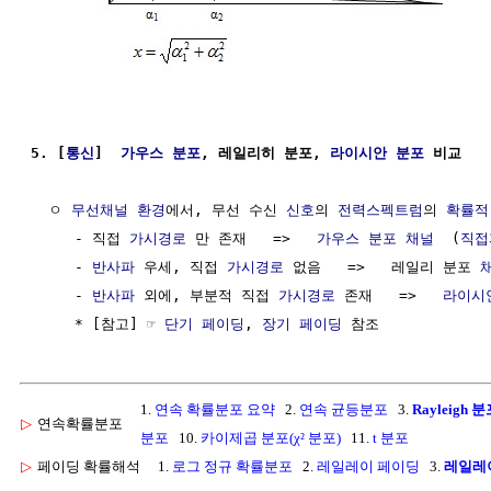
5. [
통신
]  
가우스 분포
, 레일리히 분포, 
라이시안 분포
 비교
  ㅇ 
무선채널 환경
에서, 무선 수신 
신호
의 
전력스펙트럼
의 
확률적
     - 직접 
가시경로
 만 존재   =>   
가우스 분포
채널
  (
직접
     - 
반사파
 우세, 직접 
가시경로
 없음   =>   레일리 분포 
     - 
반사파
 외에, 부분적 직접 
가시경로
 존재   =>   
라이시
     * [참고] ☞ 
단기 페이딩
, 
장기 페이딩
1.
연속 확률분포 요약
2.
연속 균등분포
3.
Rayleigh 
▷
연속확률분포
분포
10.
카이제곱 분포(χ² 분포)
11.
t 분포
▷
페이딩 확률해석
1.
로그 정규 확률분포
2.
레일레이 페이딩
3.
레일레