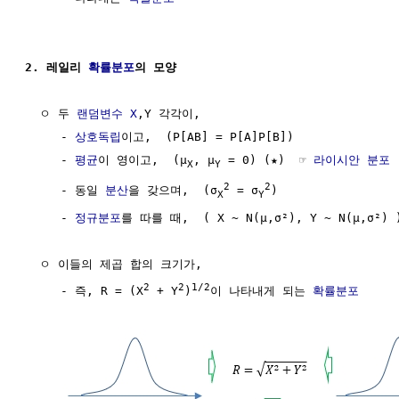
2. 레일리 
확률분포
의 모양
  ㅇ 두 
랜덤변수
X
,Y 각각이,

     - 
상호독립
이고,  (P[AB] = P[A]P[B])

     - 
평균
이 영이고,  (μ
, μ
 = 0) (★)  ☞ 
라이시안 분포
 
X
Y
2
2
     - 동일 
분산
을 갖으며,  (σ
 = σ
)

X
Y
     - 
정규분포
를 따를 때,  ( X ~ N(μ,σ²), Y ~ N(μ,σ²) )
  ㅇ 이들의 제곱 합의 크기가,

2
2
1/2
     - 즉, R = (X
 + Y
)
이 나타내게 되는 
확률분포