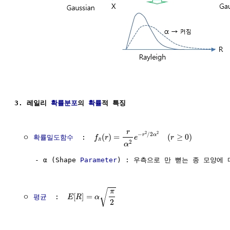
3. 레일리 
확률분포
의 
확률
적 특징
r
2
2
−
/
2
r
α
(
)
=
(
≥
0
)
  ㅇ 
확률밀도함수
  :  
f
r
e
r
R
2
α
     - α (Shape 
Parameter
) : 우측으로 만 뻗는 종 모양에 
√
π
[
]
=
  ㅇ 
평균
  :  
E
R
α
2