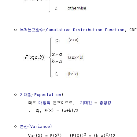
  ㅇ 
누적분포함수
(
Cumulative Distribution Function
, CDF
  ㅇ 
기대값
(
Expectation
)

     -  좌우 
대칭적
 분포이므로,  
기대값
 = 
중앙값
        .  즉, E(X) = (a+b)/2

  ㅇ 
분산(Variance)
2
2
2
     -  Var(X) = E(X
) - (E(X))
 = (b-a)
/12
