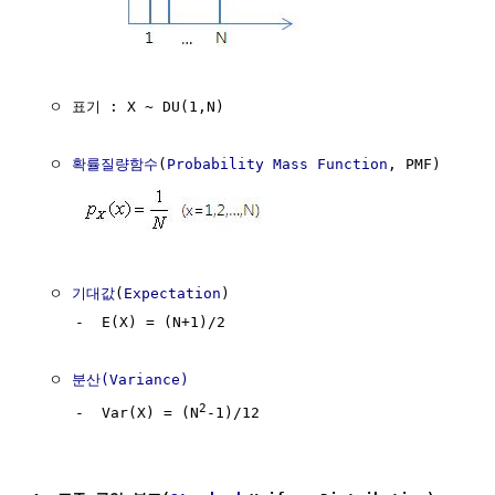
  ㅇ 표기 : X ~ DU(1,N)

  ㅇ 
확률질량함수
(
Probability Mass Function
, PMF)

  ㅇ 
기대값
(
Expectation
)

     -  E(X) = (N+1)/2

  ㅇ 
분산(Variance)
2
     -  Var(X) = (N
-1)/12
