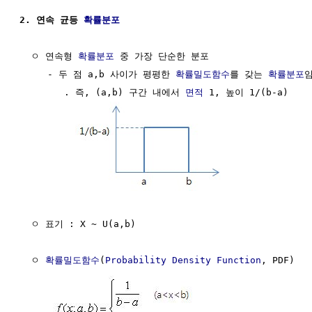
2. 연속 균등 
확률분포
  ㅇ 연속형 
확률분포
 중 가장 단순한 분포

     - 두 점 a,b 사이가 평평한 
확률밀도함수
를 갖는 
확률분포
임
        . 즉, (a,b) 구간 내에서 
면적
 1, 높이 1/(b-a)

  ㅇ 표기 : X ~ U(a,b)

  ㅇ 
확률밀도함수
(
Probability Density Function
, PDF)
