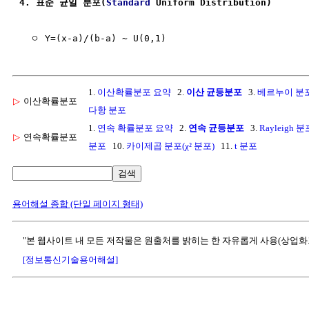
4. 표준 균일 분포(
Standard
 Uniform Distribution) 
1.
이산확률분포 요약
2.
이산 균등분포
3.
베르누이 분
▷
이산확률분포
다항 분포
1.
연속 확률분포 요약
2.
연속 균등분포
3.
Rayleigh 분
▷
연속확률분포
분포
10.
카이제곱 분포(χ² 분포)
11.
t 분포
검색
용어해설 종합 (단일 페이지 형태)
"본 웹사이트 내 모든 저작물은 원출처를 밝히는 한 자유롭게 사용(상업화
[정보통신기술용어해설]