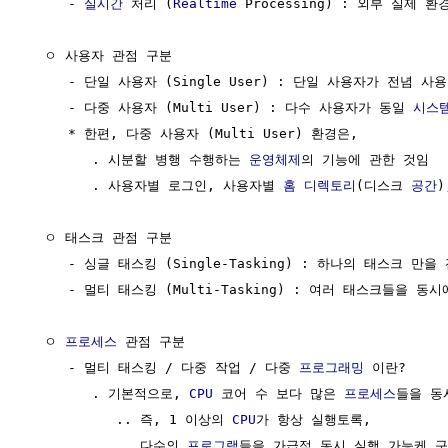
     - 
실시간
 처리 (
Realtime
 Processing) : 외부 실제
  ㅇ 사용자 관점 구분

     - 단일 사용자 (Single User) : 단일 사용자가 전념 사용

     - 다중 사용자 (Multi User) : 다수 사용자가 동일 
시스
     * 한편, 다중 사용자 (Multi User) 환경은, 

        . 시분할 병행 수행하는 
운영체제
의 기능에 관한 것임

        . 사용자별 로그인, 사용자별 
홈 디렉토리
(디스크 
공간
)
  ㅇ 태스크 관점 구분

     - 싱글 태스킹 (Single-Tasking) : 하나의 태스크 만을 
     - 멀티 태스킹 (Multi-Tasking) : 여러 태스크들을 동시
  ㅇ 
프로세스
 관점 구분                                 
     - 멀티 태스킹 / 다중 작업 / 다중 
프로그래밍
 이란?

        . 기본적으로, 
CPU
 코어 수 보다 많은 
프로세스
들을 동
           .. 즉, 1 이상의 
CPU
가 항상 실행토록, 

           .. 다수의 
프로그램
들을 가급적 동시 실행 가능케 구성