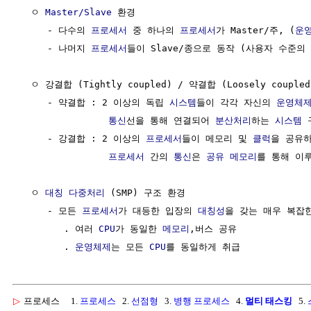
  ㅇ 
Master/Slave
 환경

     - 다수의 
프로세서
 중 하나의 
프로세서
가 Master/주, (
운
     - 나머지 
프로세서
들이 Slave/종으로 동작 (사용자 수준의 
  ㅇ 강결합 (Tightly coupled) / 약결합 (Loosely couple
     - 약결합 : 2 이상의 독립 
시스템
들이 각각 자신의 
운영체
통신
선을 통해 연결되어 
분산처리
하는 
시스템
 
     - 강결합 : 2 이상의 
프로세서
들이 메모리 및 
클럭
을 공유하
프로세서
 간의 
통신
은 
공유 메모리
를 통해 이루
  ㅇ 
대칭 다중처리
 (SMP) 구조 환경

     - 모든 
프로세서
가 대등한 입장의 
대칭성
을 갖는 매우 복잡한
        . 여러 
CPU
가 동일한 
메모리
,버스 공유

        . 
운영체제
는 모든 
CPU
▷
프로세스
1.
프로세스
2.
선점형
3.
병행 프로세스
4.
멀티 태스킹
5.