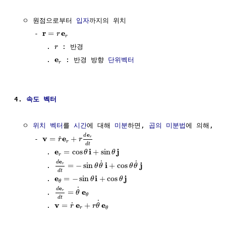
  ㅇ 원점으로부터 
입자
까지의 위치

r
e
=
     - 
r
r
        . 
 : 반경

r
e
        . 
 : 반경 방향 
단위벡터
r
4. 
속도 벡터
  ㅇ 
위치 벡터
를 
시간
에 대해 
미분
하면, 
곱의 미분법
에 의해,

e
d
v
e
=
+
˙
r
     - 
r
r
r
d
t
e
i
j
=
cos
+
sin
        . 
θ
θ
r
e
˙
˙
d
i
j
=
−
sin
+
cos
r
        . 
θ
θ
θ
θ
d
t
e
i
j
=
−
sin
+
cos
        . 
θ
θ
θ
e
˙
d
e
=
r
        . 
θ
θ
d
t
˙
v
e
e
=
+
˙
        . 
r
r
θ
r
θ