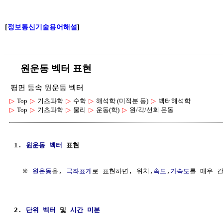
[
정보통신기술용어해설
]
원운동 벡터 표현
평면 등속 원운동 벡터
▷
Top
▷
기초과학
▷
수학
▷
해석학 (미적분 등)
▷
벡터해석학
▷
Top
▷
기초과학
▷
물리
▷
운동(학)
▷
원/각/선회 운동
1. 
원운동
벡터
 표현
  ※ 
원운동
을, 
극좌표계
로 표현하면, 위치,
속도
,
가속도
를 매우 간
2. 
단위 벡터
 및 
시간
미분