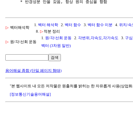
1.
벡터 해석학
2.
벡터 함수
3.
벡터 함수 미분
4.
위치/속
▷
벡터해석학
8.
▷
적분 정리
1.
원/각/선회 운동
2.
각변위,각속도,각가속도
3.
구심
▷
원/각/선회 운동
벡터 (3차원 일반)
검색
용어해설 종합 (단일 페이지 형태)
"본 웹사이트 내 모든 저작물은 원출처를 밝히는 한 자유롭게 사용(상업화
[정보통신기술용어해설]