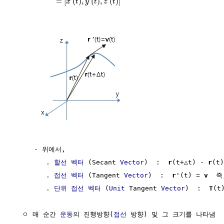
=
[
(
)
,
(
)
,
(
)
]
x
t
y
t
z
t
     - 위에서, 

        . 
할선
벡터
 (Secant 
Vector
)  :  
r
(t+△t) - 
r
(t)

        . 
접선
벡터
 (Tangent 
Vector
)  :  
r
'(t) = 
v
  즉
        . 
단위
접선
벡터
 (
Unit
 Tangent 
Vector
)  :  
T
(t
  ㅇ 매 순간 
운동
의 진행방향(
접선
 방향) 및 그 크기를 나타냄
