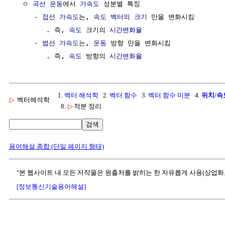
  ㅇ 
곡선 운동
에서 
가속도
 성분별 특징 

     - 
접선 가속도
는, 
속도
벡터의 크기
 만을 변화시킴

        . 즉, 
속도
 크기의 
시간변화율
     - 
법선 가속도
는, 
운동
 방향 만을 변화시킴

        . 즉, 
속도
 방향의 
시간변화율
1.
벡터 해석학
2.
벡터 함수
3.
벡터 함수 미분
4.
위치/속
▷
벡터해석학
8.
▷
적분 정리
검색
용어해설 종합 (단일 페이지 형태)
"본 웹사이트 내 모든 저작물은 원출처를 밝히는 한 자유롭게 사용(상업화
[정보통신기술용어해설]