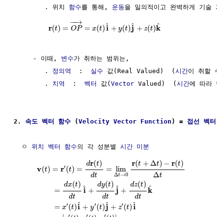
        . 위치 
함수
를 통해, 
운동
을 일의적이고 완벽하게 기술 
−
−
→
^
^
^
r
i
j
k
(
)
=
=
(
)
+
(
)
+
(
)
t
O
P
x
t
y
t
z
t
     - 이때, 
변수
가 취하는 범위는,

        . 
정의역
  :  
실수
 값(Real Valued)  (
시간
이 취할 
        . 
치역
  :  
벡터
 값(
Vector
 Valued)  (
시간
에 따라 
2. 
속도
벡터 함수
 (
Velocity
Vector Function
) = 
접선
벡터
  ㅇ 
위치 벡터
함수
의 각 성분별 
시간
미분
r
r
r
(
)
(
+
Δ
)
−
(
)
d
t
t
t
t
′
v
r
(
)
=
(
)
=
=
lim
t
t
Δ
Δ
→
0
d
t
t
t
(
)
(
)
(
)
d
x
t
d
y
t
d
z
t
^
^
^
i
j
k
=
+
+
d
t
d
t
d
t
^
^
^
′
′
′
i
j
i
=
(
)
+
(
)
+
(
)
x
t
y
t
z
t
′
′
′