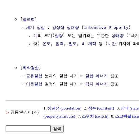
  ㅇ [
열역학
]

     - 
세기 성질
 : 
강성적 상태량
 (
Intensive Property
)

        . 
계
의 크기(
질량
) 또는 범위와는 무관한 
상태량
 (`세기
        . 例) 
온도
, 
압력
, 
밀도
, 
비 체적
 등 (
시간
,위치에 따라
  ㅇ [
화학결합
]

     - 
공유결합
 분자의 결합 세기 ☞ 
결합 에너지
 참조

     - 
이온결합
 결정의 결합 세기 ☞ 
격자 에너지
1.
상관성 (correlation)
2.
상수 (constant)
3.
상태 (state
▷
공통/핵심어(ㅅ)
(property,attribute)
7.
스위치 (switch)
8.
스크램블 (scra
검색