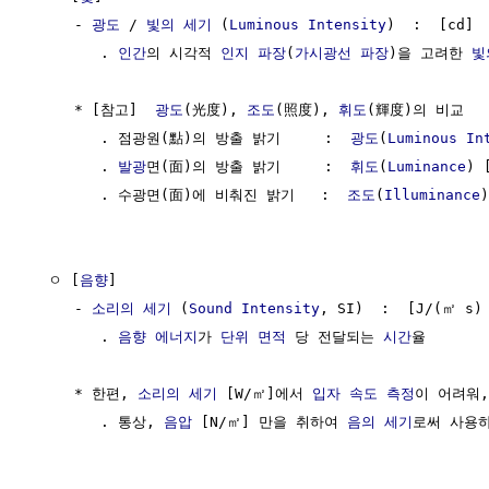
     - 
광도
 / 
빛의 세기
 (
Luminous Intensity
)  :  [cd]

        . 
인간
의 시각적 
인지
파장
(
가시광선
파장
)을 고려한 
빛
     * [참고]  
광도
(光度), 
조도
(照度), 
휘도
(輝度)의 비교

        . 점광원(點)의 방출 밝기     :  
광도
(
Luminous In
        . 
발광
면(面)의 방출 밝기     :  
휘도
(
Luminance
) 
        . 수광면(面)에 비춰진 밝기   :  
조도
(
Illuminance
)
  ㅇ [
음향
]

     - 
소리의 세기
 (
Sound Intensity
, SI)  :  [J/(㎡ s)
        . 
음향
에너지
가 
단위
면적
 당 전달되는 
시간
율

     * 한편, 
소리의 세기
 [W/㎡]에서 
입자
속도
측정
이 어려워,

        . 통상, 
음압
 [N/㎡] 만을 취하여 
음의 세기
로써 사용하