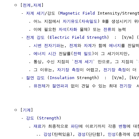
  ㅇ [
전계
,
자계
]

     - 
자계 세기
/강도 (
Magnetic Field
 Intensity/Strengt
        . 어느 지점에서 
자기유도
(
자속밀도
) B를 생성시키기 위해
        . 이에 필요한 
자석
(
자화
 물체) 또는 
전류
의 능력

     - 
전계 강도
 (
Electric Field Strength
)  :  [V/m] 
        . 
시변
전자기파
는, 
전계
와 
자계
가 함께 
에너지
를 전달하
        . 
에너지
시간
 전달률(
전력 밀도
)이 그 세기이지만,

        . 통상, 수신 지점의 `
전계 세기
` 만으로, 그 지점의 `
        . 그 이유는, 
자기장
측정
이 어렵고, 
전기장
측정
이 더
     - 
절연 강도
 (
Insulation
 Strength)  :  [V/m], [kV/
        . 
유전체
가 
절연파괴
 없이 견딜 수 있는 최대 
전기장
  
  ㅇ [
기계
]  

     - 
강도
 (
Strength
) 

        . 
재료
가 최종적으로 
파단
에 이르기까지 각종 
변형
에 대
           .. 
강성
(탄력있음), 
경성
(단단함), 
인성
(충격에 강함