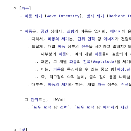
  ㅇ [
파동
] 

     - 
파동 세기
 (
Wave Intensity
), 
방사 세기
 (
Radiant I
     * 
파동
은, 
공간
 상에서, 
질량
의 이동은 없지만, 
에너지
의 
        . 따라서, 
파동의 세기
는, 
단위
면적
 당 
에너지
가 전달
        . 드물게, 개별 
파동
 성분의 
진폭
을 세기라고 말해지기도
           .. 대부분의 
파동
이, 여러 개별 
파동
들이 결합되어 
           .. 때론, 그 개별 
파동
의 
진폭
(
Amplitude
)을 세기
           .. 이는, 
파동
을 특징지을 수 있는 중요 량(
파장
,
진
           .. 즉, 최고점의 수직 높이, 골의 깊이 등을 나타냄

        . 대부분, 
파동의 세기
라 함은, 개별 
파동
 성분의 
진폭
     - 그 
단위
로는,  [W/㎡] 

        . `
단위
면적
 당 
전력
`, `
단위
면적
 당 
에너지
의 
시간
 
  ㅇ [
빛
]
