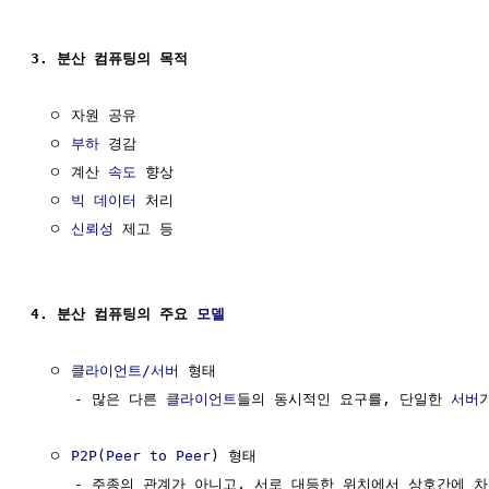
3. 분산 컴퓨팅의 목적
  ㅇ 자원 공유

  ㅇ 
부하
 경감

  ㅇ 계산 
속도
 향상

  ㅇ 
빅 데이터
 처리

  ㅇ 
신뢰성
 제고 등

4. 분산 컴퓨팅의 주요 
모델
  ㅇ 
클라이언트/서버
 형태

     - 많은 다른 
클라이언트
들의 동시적인 요구를, 단일한 
서버
  ㅇ 
P2P
(
Peer to Peer
) 형태

     - 주종의 관계가 아니고, 서로 대등한 위치에서 상호간에 