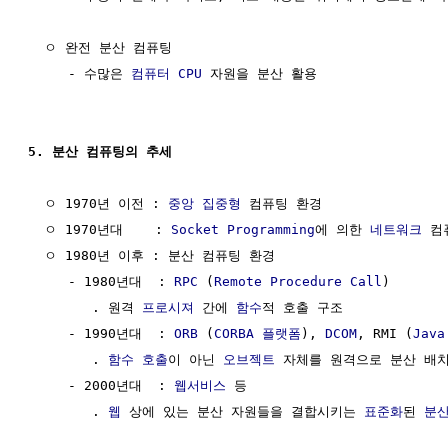
  ㅇ 완전 분산 컴퓨팅

     - 수많은 
컴퓨터
CPU
 자원을 분산 활용

5. 분산 컴퓨팅의 추세
  ㅇ 1970년 이전 : 
중앙 집중형
 컴퓨팅 환경

  ㅇ 1970년대    : 
Socket
Programming
에 의한 
네트워크
 컴
  ㅇ 1980년 이후 : 분산 컴퓨팅 환경

     - 1980년대  : 
RPC
 (
Remote Procedure Call
)

        . 원격 
프로시져
 간에 
함수
적 호출 구조

     - 1990년대  : 
ORB
 (
CORBA
플랫폼
), 
DCOM
, RMI (
Java
        . 
함수 호출
이 아닌 
오브젝트
 자체를 원격으로 분산 배
     - 2000년대  : 
웹서비스
 등

        . 
웹
 상에 있는 분산 자원들을 결합시키는 
표준화
된 
분