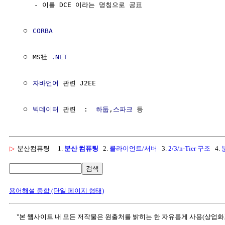
     - 이를 DCE 이라는 명칭으로 공표

  ㅇ 
CORBA
  ㅇ MS社 
.NET
  ㅇ 
자바언어
 관련 J2EE

  ㅇ 
빅데이터
 관련  :  
하둡
,
스파크
▷
분산컴퓨팅
1.
분산 컴퓨팅
2.
클라이언트/서버
3.
2/3/n-Tier 구조
4.
검색
용어해설 종합 (단일 페이지 형태)
"본 웹사이트 내 모든 저작물은 원출처를 밝히는 한 자유롭게 사용(상업화