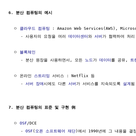
6. 분산 컴퓨팅의 예시
  ㅇ 
클라우드 컴퓨팅
 : Amazon Web Services(AWS), Micros
     - 사용자의 요청을 여러 
데이터센터
와 
서버
가 협력하여 처리

  ㅇ 
블록체인
     - 분산 원장을 사용하면서, 모든 
노드
가 
데이터
를 공유, 
트
  ㅇ 온라인 
스트리밍
 서비스 : Netflix 등

     - 
서버
장애
시에도 다른 
서버
가 서비스를 지속되도록 
설계
됨

7. 분산 컴퓨팅의 표준 및 구현 例
  ㅇ 
OSF
/DCE

     - 
OSF
(
오픈 소프트웨어 재단
)에서 1990년에 그 내용을 결정