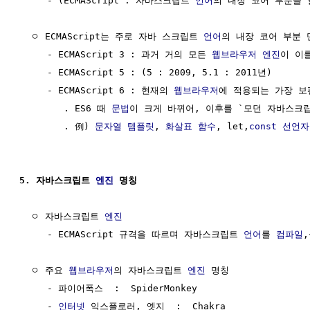
     - (ECMAScript : 자바스크립트 
언어
의 내장 코어 부분을 일
  ㅇ ECMAScript는 주로 자바 스크립트 
언어
의 내장 코어 부분 
     - ECMAScript 3 : 과거 거의 모든 
웹브라우저
엔진
이 이를
     - ECMAScript 5 : (5 : 2009, 5.1 : 2011년)

     - ECMAScript 6 : 현재의 
웹브라우저
에 적용되는 가장 보편
        . ES6 때 
문법
이 크게 바뀌어, 이후를 `모던 자바스크립
        . 例) 
문자열
템플릿
, 
화살표 함수
, let,
const 선언자
5. 자바스크립트 
엔진
 명칭
  ㅇ 자바스크립트 
엔진
     - ECMAScript 규격을 따르며 자바스크립트 
언어
를 
컴파일
  ㅇ 주요 
웹브라우저
의 자바스크립트 
엔진
 명칭

     - 파이어폭스  :  SpiderMonkey

     - 
인터넷
 익스플로러, 엣지  :  Chakra
