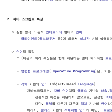
2. 자바 스크립트 특징 
  ㅇ 실행 방식 : 동적 
인터프리터
 형태의 
언어
     - 
클라이언트
(
웹브라우저
 등)에 의해서 
실시간
 번역 실행되며
  ㅇ 
언어
적 특징

     * (다음의 여러 특징들을 함께 지원하는 멀티 패러다임 
프로
     - 
명령형 프로그래밍
(
Imperative Programming
)은, 기본 
     - 
객체
 기반의 
언어
 (Object-Based 
Language
)        
        . 자바스크립트는, 
자바 언어
처럼 
클래스
 기반의 
상속
,
           .. 전통적인 특성을 지원하지 않으므로, 진정한 
객체
           .. 다만, 
객체
를 다루기 때문에 
객체
 기반의 
언어
라
        . 따라서, 
클래스
 기반의 
객체지향 언어
가 아닌, `
프로