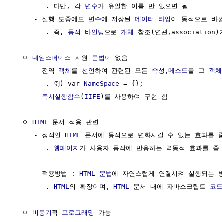
        . 다만, 각 
변수
가 유일한 이름 만 있으면 됨

     - 실행 도중에도 
변수
에 저장된 
데이터 타입
이 동적으로 바뀔
        . 즉, 
동적 바인딩
으로 
개체
 참조(연관,association)
  ㅇ 
네임스페이스
 지원 
문법
이 없음

     - 전역 
객체
를 
선언
하여 관련된 모든 
속성
,
메소드
를 그 
객체
        . 例) var 
NameSpace
 = {};

     - 
즉시실행함수
(
IIFE
)를 사용하여 구현 함

  ㅇ 
HTML
 문서 적용 관련                               
     - 정적인 
HTML
 문서에 동적으로 변화시킬 수 있는 효과를 줌
        . 
웹페이지
가 사용자 동작에 반응하는 역동적 효과를 줌

     - 적용방법 : 
HTML
문법
에 자연스럽게 연결시켜 실행되는 방
        . 
HTML
의 확장이며, 
HTML
 문서 내에 자바스크립트 
코
  ㅇ 
비동기
적 
프로그래밍
 가능
