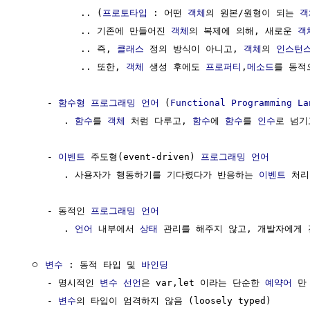
           .. (
프로토타입
 : 어떤 
객체
의 원본/원형이 되는 
객
           .. 기존에 만들어진 
객체
의 복제에 의해, 새로운 
객
           .. 즉, 
클래스
 정의 방식이 아니고, 
객체
의 
인스턴
           .. 또한, 
객체
 생성 후에도 
프로퍼티
,
메소드
를 동적
     - 
함수형 프로그래밍 언어
 (
Functional Programming
La
        . 
함수
를 
객체
 처럼 다루고, 
함수
에 
함수
를 
인수
로 넘기
     - 
이벤트
 주도형(event-driven) 
프로그래밍 언어
       
        . 사용자가 행동하기를 기다렸다가 반응하는 
이벤트
 처리
     - 동적인 
프로그래밍 언어
        . 
언어
 내부에서 
상태
 관리를 해주지 않고, 개발자에게
  ㅇ 
변수
 : 동적 타입 및 
바인딩
                         
     - 명시적인 
변수 선언
은 var,let 이라는 단순한 
예약어
 만
     - 
변수
의 타입이 엄격하지 않음 (loosely typed)
