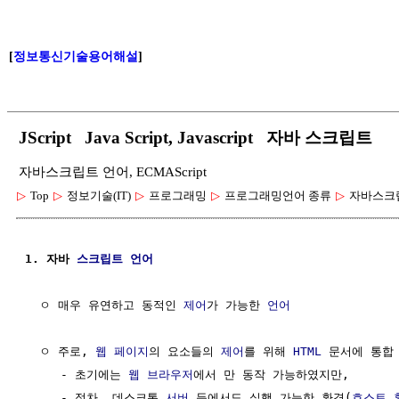
[
정보통신기술용어해설
]
JScript Java Script, Javascript 자바 스크립트
자바스크립트 언어, ECMAScript
▷
Top
▷
정보기술(IT)
▷
프로그래밍
▷
프로그래밍언어 종류
▷
자바스크
1. 자바 
스크립트 언어
  ㅇ 매우 유연하고 동적인 
제어
가 가능한 
언어
  ㅇ 주로, 
웹 페이지
의 요소들의 
제어
를 위해 
HTML
 문서에 통합
     - 초기에는 
웹 브라우저
에서 만 동작 가능하였지만,

     - 점차, 데스크톱,
서버
 등에서도 실행 가능한 환경(
호스트 