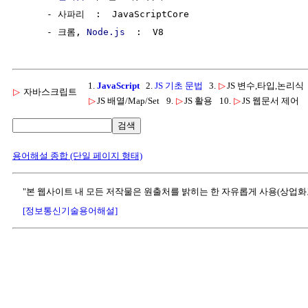
     - 사파리  :  JavaScriptCore

     - 크롬, 
Node.js
1.
JavaScript
2.
JS 기초 문법
3.
▷
JS 변수,타입,논리식
▷
자바스크립트
▷
JS 배열/Map/Set
9.
▷
JS 활용
10.
▷
JS 웹문서 제어
검색
용어해설 종합 (단일 페이지 형태)
"본 웹사이트 내 모든 저작물은 원출처를 밝히는 한 자유롭게 사용(상업화
[정보통신기술용어해설]