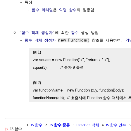
     - 특징

        . 
함수
리터럴
은 
익명 함수
의 일종임

  ㅇ `
함수
객체
생성자
`에 의한 
함수
 생성 방법

     - 
함수
객체
생성자
new Function()
 참조를 사용하여, 
익
例 1) 

var square = new Function("x", "return x * x");

squar(3);           // 숫자 9 출력

例 2) 

var functionName = new Function (x,y, functionBody);

functionName(a,b);  // 호출시에 Function 함수 객체
1.
JS 함수
2.
JS 함수 종류
3.
Function 객체
4.
JS 함수 인수
5
▷
JS 함수