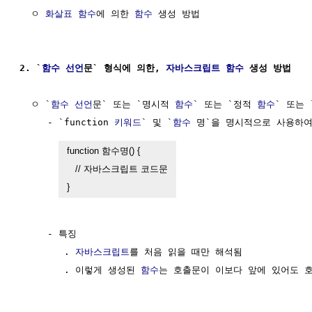
  ㅇ 
화살표 함수
에 의한 
함수
 생성 방법

2. `
함수 선언
문` 형식에 의한, 
자바스크립트 함수
 생성 방법
  ㅇ `
함수 선언
문` 또는 `명시적 
함수
` 또는 `정적 
함수
` 또는
     - `function 
키워드
` 및 `
함수
 명`을 명시적으로 사용하여
function 함수명() {

   // 자바스크립트 코드문

}
     - 특징

        . 
자바스크립트
를 처음 읽을 때만 해석됨

        . 이렇게 생성된 
함수
는 호출문이 이보다 앞에 있어도 호