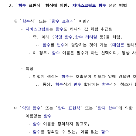
3. `
함수
 표현식` 형식에 의한, 
자바스크립트 함수
 생성 방법
  ※ `
함수
식` 또는 `
함수
표현식
` 이란?

     - 
자바스크립트
는 
함수
도 하나의 값 처럼 취급됨

        . 즉, 아래 (
익명 함수
,
함수
리터럴
 등)들 처럼,

           .. 
함수
를 
변수
에 할당하는 것이 가능 (
대입문
 형태로
        . 이 경우, 
함수
 이름은 필수가 아닌 선택이며, 통상 사
     - 특징

        . 이렇게 생성된 
함수
는 호출문이 이보다 앞에 있으면 호
           .. 통상, 
함수
식의 
변수
 할당에는 
함수
식의 참조가 
  ㅇ `
익명 함수
` 또는 `
람다 표현식
` 또는 `
람다 함수
`에 의한 
     - 이름없는 
함수
        . 
함수
 이름을 정의하지 않고도,

        . 
함수
를 정의할 수 있는, 이름 없는 
함수