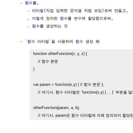
     - 
함수
를,

        . 
리터럴
(직접 입력한 
문자열
 처럼 보임)로써 만들고, 

        . 이렇게 정의된 
함수
를 
변수
에 할당함으로써,

        . 
함수
를 생성하는 것

     - `
함수
리터럴
`을 사용하여 
함수
 생성 例

function otherFunction(x, y, z) {

    // 함수 본문

}

var param = function(x,y) { // 함수 본문 };

    // 여기서, 함수 리터럴은 `function(x,y) { ... }` 부분을 말
otherFunction(param, a, b);

    // 여기서, param은 함수 리터럴에 의해 정의되어 할