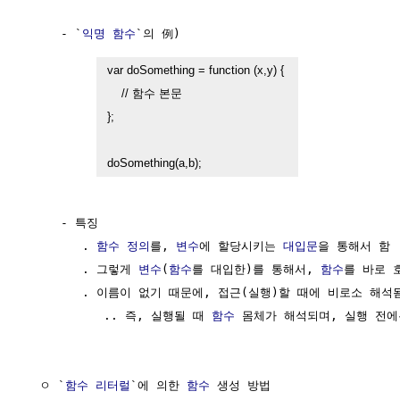
     - `
익명 함수
`의 例)

var doSomething = function (x,y) { 

    // 함수 본문

};

doSomething(a,b);
     - 특징

        . 
함수 정의
를, 
변수
에 할당시키는 
대입문
을 통해서 함

        . 그렇게 
변수
(
함수
를 대입한)를 통해서, 
함수
를 바로 
        . 이름이 없기 때문에, 접근(실행)할 때에 비로소 해석됨
           .. 즉, 실행될 때 
함수
 몸체가 해석되며, 실행 전에
  ㅇ `
함수
리터럴
`에 의한 
함수
 생성 방법
