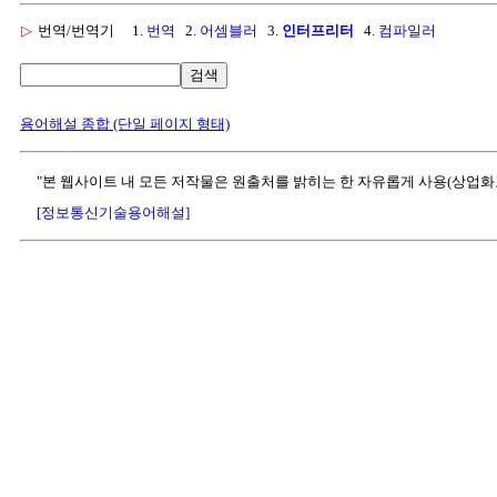
▷
번역/번역기
1.
번역
2.
어셈블러
3.
인터프리터
4.
컴파일러
검색
용어해설 종합 (단일 페이지 형태)
"본 웹사이트 내 모든 저작물은 원출처를 밝히는 한 자유롭게 사용(상업화
[정보통신기술용어해설]