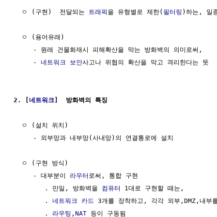
  ㅇ (구현)  전달되는 
트래픽
을 유형별로 제한(
필터링
)하는, 일
  ㅇ (용어유래)

     - 원래 건물화재시 피해확산을 막는 방화벽의 의미로써, 

     - 
네트워크
보안
사고나 위협의 확산을 막고 격리한다는 뜻

2. [
네트워크
]  방화벽의 특징
  ㅇ (설치 위치)

     - 외부망과 내부망(사내망)의 연결통로에 설치

  ㅇ (구현 방식) 

     - 대부분이 
라우터
로써, 통합 구현

        . 만일, 방화벽을 
컴퓨터
 1대로 구현할 때는, 

        . 
네트워크 카드
 3개를 장착하고, 각각 외부,DMZ,내부를
        . 
라우팅
,
NAT
 등이 구동됨
