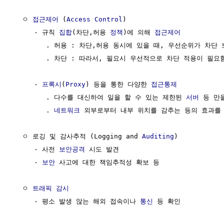
  ㅇ 
접근제어
 (
Access Control
) 

     - 규칙 
집합
(차단,허용 
정책
)에 의해 
접근제어
        . 허용 : 차단,허용 동시에 있을 때, 우선순위가 차단 
        . 차단 : 따라서, 필요시 우선적으로 차단 적용이 필요함
     - 
프록시
(
Proxy
) 등을 통한 다양한 
접근통제
        . 다수를 대신하여 일을 할 수 있는 제한된 
서버
 등 만
        . 
네트워크
 외부로부터 내부 위치를 감추는 등의 효과를 
  ㅇ 로깅 및 감사추적 (Logging and 
Auditing
)

     - 사전 
보안공격
 시도 발견

     - 
보안
 사고에 대한 책임추적성 확보 등

  ㅇ 
트래픽
감시
     - 평소 발생 않는 해외 접속이나 
통신
 등 확인
