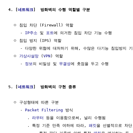
4. [
네트워크
]  방화벽의 수행 역할별 구분
  ㅇ 침입 차단 (Firewall) 역할

     - 
IP주소
 및 
포트
에 의거한 침입 차단 기능 수행

  ㅇ 침입 방지 (IPS) 역할

     - 다양한 위협에 대처하기 위해, 수많은 다기능 침입방지 
  ㅇ 
가상사설망
 (
VPN
) 역할

     - 
정보
의 비밀성 및 
무결성
에 촛점을 두고 수행

5. [
네트워크
]  방화벽의 구현 종류
  ㅇ 구성형태에 따른 구분

     - 
Packet Filtering
 방식

        . 
라우터
 등을 이용함으로써, 널리 수행됨

        . 특정 기준 만족 여하에 따라, 
패킷
을 선별적으로 차단,