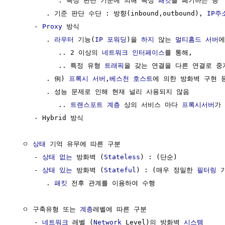
           . 특정 판단 기준에 의해 특정 
패킷
을 폐기하는 등

        . 기준 판단 수단 : 방향(inbound,outbound), 
IP주
     - 
Proxy
 방식

        . 
라우터
 기능(
IP 포워딩
)을 
하지
 않는 
멀티홈드
서버
에
           .. 2 이상의 
네트워크
인터페이스
를 통해,

           .. 특정 유형 
트래픽
을 갖는 연결을 다른 연결로 중계
        . 例) 
프록시 서버
,
베스천 호스트
에 의한 방화벽 구현 등
        . 성능 문제로 인해 현재 널리 사용되지 않음

           .. 
트랜스포트 계층
 상의 서비스 마다 
프록시서버
가
     - Hybrid 방식

  ㅇ 
상태
 기억 유무에 따른 구분

     - 
상태 없는
 방화벽 (
Stateless
) : (단순)

     - 
상태 있는
 방화벽 (
Stateful
) : (매우 정밀한 
필터링
 가
        . 
패킷
 전후 관계를 이용하여 수행

  ㅇ 구축유형 또는 
계층
레벨에 따른 구분

     - 
네트워크
 레벨 (
Network
 Level)의 방화벽 
시스템