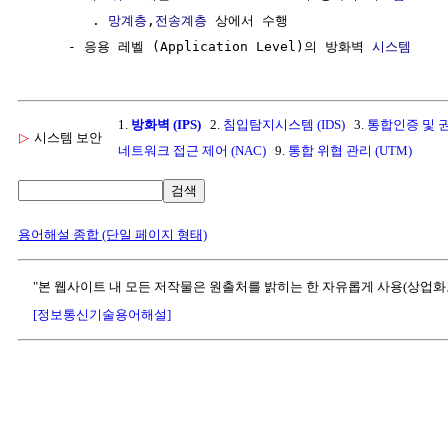
        . 
망계층
,
전송계층
 상에서 수행

     - 응용 레벨 (Application Level)의 방화벽 
시스템
1.
방화벽 (IPS)
2.
침입탐지시스템 (IDS)
3.
통합인증 및 권
▷
시스템 보안
네트워크 접근 제어 (NAC)
9.
통합 위협 관리 (UTM)
검색
용어해설 종합 (단일 페이지 형태)
"본 웹사이트 내 모든 저작물은 원출처를 밝히는 한 자유롭게 사용(상업화
[정보통신기술용어해설]