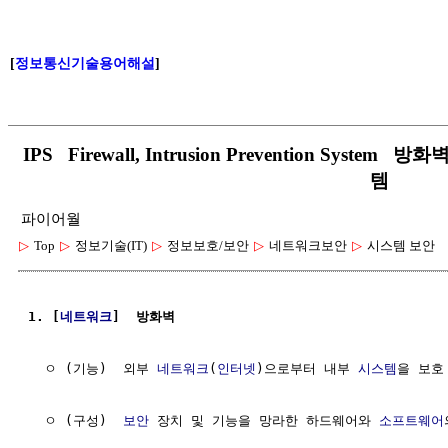
[
정보통신기술용어해설
]
IPS Firewall, Intrusion Prevention Syst
템
파이어월
▷
Top
▷
정보기술(IT)
▷
정보보호/보안
▷
네트워크보안
▷
시스템 보안
1. [
네트워크
]  방화벽
  ㅇ (기능)  외부 
네트워크
(
인터넷
)으로부터 내부 
시스템
을 보호

  ㅇ (구성)  
보안
 장치 및 기능을 망라한 하드웨어와 
소프트웨어