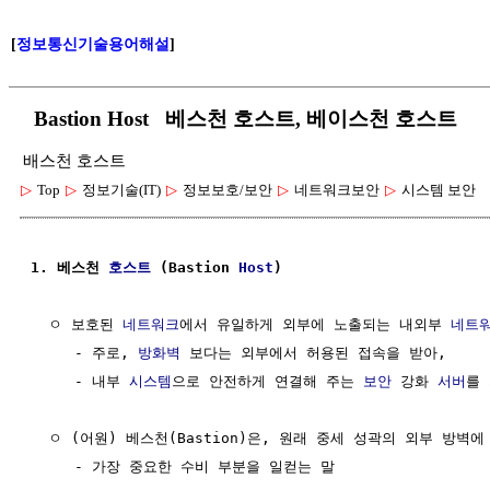
[
정보통신기술용어해설
]
Bastion Host 베스천 호스트, 베이스천 호스트
배스천 호스트
▷
Top
▷
정보기술(IT)
▷
정보보호/보안
▷
네트워크보안
▷
시스템 보안
1. 베스천 
호스트
 (Bastion 
Host
)
  ㅇ 보호된 
네트워크
에서 유일하게 외부에 노출되는 내외부 
네트
     - 주로, 
방화벽
 보다는 외부에서 허용된 접속을 받아,

     - 내부 
시스템
으로 안전하게 연결해 주는 
보안
 강화 
서버
를 
  ㅇ (어원) 베스천(Bastion)은, 원래 중세 성곽의 외부 방벽에
     - 가장 중요한 수비 부분을 일컫는 말
