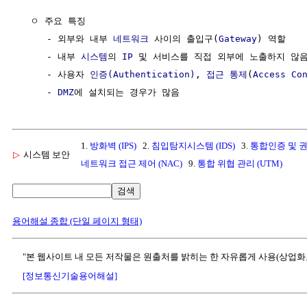
  ㅇ 주요 특징

     - 외부와 내부 
네트워크
 사이의 출입구(
Gateway
) 역할

     - 내부 
시스템
의 
IP
 및 서비스를 직접 외부에 노출하지 않음
     - 사용자 
인증(Authentication)
, 
접근 통제
(
Access Co
     - 
DMZ
1.
방화벽 (IPS)
2.
침입탐지시스템 (IDS)
3.
통합인증 및 권
▷
시스템 보안
네트워크 접근 제어 (NAC)
9.
통합 위협 관리 (UTM)
검색
용어해설 종합 (단일 페이지 형태)
"본 웹사이트 내 모든 저작물은 원출처를 밝히는 한 자유롭게 사용(상업화
[정보통신기술용어해설]