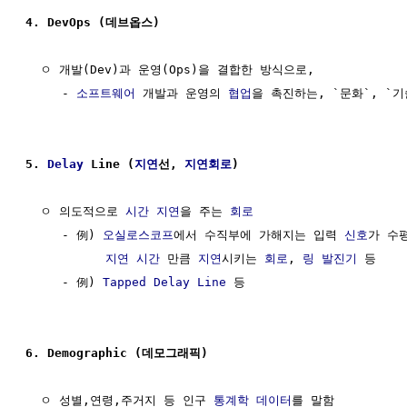
4. DevOps (데브옵스)
  ㅇ 개발(Dev)과 운영(Ops)을 결합한 방식으로, 

     - 
소프트웨어
 개발과 운영의 
협업
을 촉진하는, `문화`, `기
5. 
Delay
 Line (
지연
선, 
지연회로
)
  ㅇ 의도적으로 
시간 지연
을 주는 
회로
     - 例) 
오실로스코프
에서 수직부에 가해지는 입력 
신호
가 수
지연
시간
 만큼 
지연
시키는 
회로
, 
링 발진기
 등

     - 例) 
Tapped Delay Line
 등

6. Demographic (데모그래픽)
  ㅇ 성별,연령,주거지 등 인구 
통계학
데이터