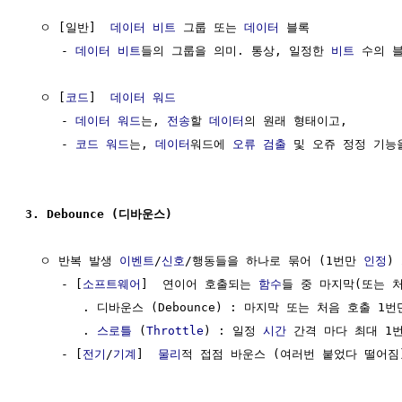
  ㅇ [일반]  
데이터
비트
 그룹 또는 
데이터
 블록

     - 
데이터
비트
들의 그룹을 의미. 통상, 일정한 
비트
 수의 
  ㅇ [
코드
]  
데이터
워드
     - 
데이터
워드
는, 
전송
할 
데이터
의 원래 형태이고, 

     - 
코드 워드
는, 
데이터
워드에 
오류 검출
 및 오쥬 정정 기능
3. Debounce (디바운스)
  ㅇ 반복 발생 
이벤트
/
신호
/행동들을 하나로 묶어 (1번만 
인정
)
     - [
소프트웨어
]  연이어 호출되는 
함수
들 중 마지막(또는 처
        . 디바운스 (Debounce) : 마지막 또는 처음 호출 1번
        . 
스로틀
 (
Throttle
) : 일정 
시간
 간격 마다 최대 1번
     - [
전기
/
기계
]  
물리
적 접점 바운스 (여러번 붙었다 떨어짐)