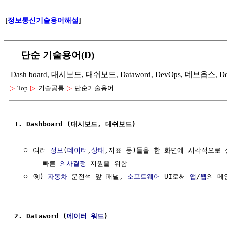
[
정보통신기술용어해설
]
단순 기술용어(D)
Dash board, 대시보드, 대쉬보드, Dataword, DevOps, 데브옵스, D
▷
Top
▷
기술공통
▷
단순기술용어
1. Dashboard (대시보드, 대쉬보드)
  ㅇ 여러 
정보
(
데이터
,
상태
,지표 등)들을 한 화면에 시각적으로 
     - 빠른 
의사결정
 지원을 위함

  ㅇ 例) 
자동차
 운전석 앞 패널, 
소프트웨어
 UI로써 
앱
/
웹
의 메
2. Dataword (
데이터
워드
)