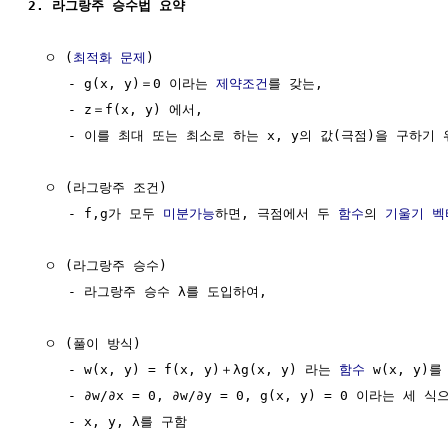
2. 라그랑주 승수법 요약
  ㅇ (
최적화 문제
)

     - g(x, y)＝0 이라는 
제약조건
를 갖는,

     - z＝f(x, y) 에서,

     - 이를 최대 또는 최소로 하는 x, y의 값(극점)을 구하기 위
  ㅇ (라그랑주 조건)

     - f,g가 모두 
미분가능
하면, 극점에서 두 
함수
의 
기울기 벡
  ㅇ (라그랑주 승수)

     - 라그랑주 승수 λ를 도입하여,

  ㅇ (풀이 방식)

     - w(x, y) = f(x, y)＋λg(x, y) 라는 
함수
 w(x, y)를
     - ∂w/∂x = 0, ∂w/∂y = 0, g(x, y) = 0 이라는 세 식