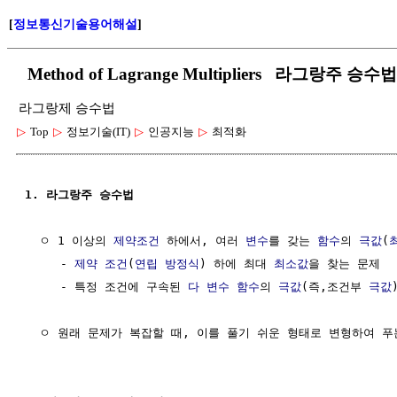
[
정보통신기술용어해설
]
Method of Lagrange Multipliers 라그랑주 승수법
라그랑제 승수법
▷
Top
▷
정보기술(IT)
▷
인공지능
▷
최적화
1. 라그랑주 승수법
  ㅇ 1 이상의 
제약조건
 하에서, 여러 
변수
를 갖는 
함수
의 
극값
(
     - 
제약 조건
(
연립 방정식
) 하에 최대 
최소값
을 찾는 문제

     - 특정 조건에 구속된 
다 변수 함수
의 
극값
(즉,조건부 
극값
  ㅇ 원래 문제가 복잡할 때, 이를 풀기 쉬운 형태로 변형하여 푸는