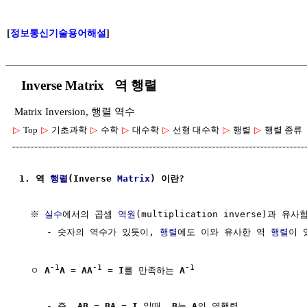
[
정보통신기술용어해설
]
Inverse Matrix 역 행렬
Matrix Inversion, 행렬 역수
▷
Top
▷
기초과학
▷
수학
▷
대수학
▷
선형 대수학
▷
행렬
▷
행렬 종류
1. 역 
행렬
(Inverse 
Matrix
) 이란?
  ※ 
실수
에서의 곱셈 
역원
(multiplication inverse)과 유사함
     - 숫자의 역수가 있듯이, 
행렬
에도 이와 유사한 역 
행렬
이 
-1
-1
-1
  ㅇ 
A
A
 = 
A
A
 = 
I
를 만족하는 
A
     - 즉, 
A
B
 = 
B
A
 = 
I
 일때, 
B
는 
A
의 역행렬
