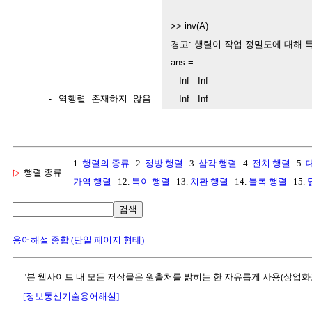
>> inv(A)

경고: 행렬이 작업 정밀도에 대해 특
ans =

   Inf   Inf

     - 역행렬 존재하지 않음  
   Inf   Inf
1.
행렬의 종류
2.
정방 행렬
3.
삼각 행렬
4.
전치 행렬
5.
▷
행렬 종류
가역 행렬
12.
특이 행렬
13.
치환 행렬
14.
블록 행렬
15.
검색
용어해설 종합 (단일 페이지 형태)
"본 웹사이트 내 모든 저작물은 원출처를 밝히는 한 자유롭게 사용(상업화
[정보통신기술용어해설]