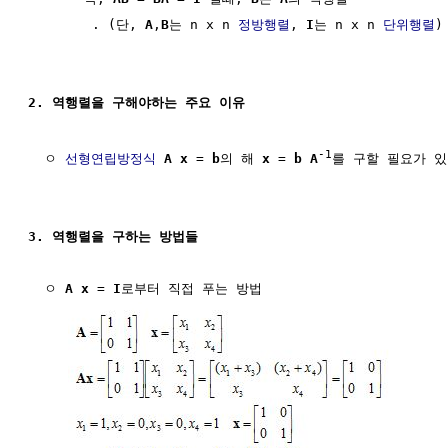
        . (단, 
A
,
B
는 n x n 
정방행렬
, 
I
는 n x n 
단위행렬
)

2. 역행렬을 구해야하는 주요 이유
-1
  ㅇ 
선형연립방정식
A
x
 = 
b
의 해 
x
 = 
b
A
를 구할 필요가 있
3. 역행렬을 구하는 방법들 
  ㅇ 
A
x
 = 
I
로부터 직접 푸는 방법
