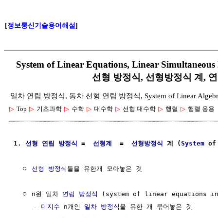
[
정보통신기술용어해설
]
System of Linear Equations, Linear Simulta
선형 방정식, 선형방정식 계, 
일차 연립 방정식, 동차 선형 연립 방정식, System of Linear Alge
▷
Top
▷
기초과학
▷
수학
▷
대수학
▷
선형 대수학
▷
행렬
▷
행렬 응용
1. 
선형
연립 방정식
 =  
선형계
  =  
선형방정식
 계 (
System
 of
  ㅇ 
선형 방정식
들을 유한개 모아놓은 것

  ㅇ n원 일차 
연립 방정식
 (system of linear equations in
     - 
미지수
 n개인 
일차 방정식
을 유한 개 묶어놓은 것
