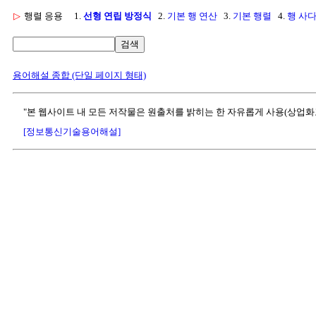
▷
행렬 응용
1.
선형 연립 방정식
2.
기본 행 연산
3.
기본 행렬
4.
행 사
검색
용어해설 종합 (단일 페이지 형태)
"본 웹사이트 내 모든 저작물은 원출처를 밝히는 한 자유롭게 사용(상업화
[정보통신기술용어해설]