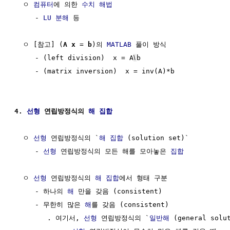
  ㅇ 
컴퓨터
에 의한 
수치 해법
     - 
LU 분해
 등

  ㅇ [참고] (
A
x
 = 
b
)의 
MATLAB
 풀이 방식

     - (left division)  x = A
\
b   

     - (matrix inversion)  x = inv(A)*b

4. 
선형
 연립방정식의 
해
집합
  ㅇ 
선형
 연립방정식의 `
해
집합
 (solution set)`

     - 
선형
 연립방정식의 모든 해를 모아놓은 
집합
  ㅇ 
선형
 연립방정식의 
해
집합
에서 형태 구분

     - 하나의 
해
 만을 갖음 (consistent)

     - 무한히 많은 
해
를 갖음 (consistent)

        . 여기서, 
선형
 연립방정식의 `
일반해
 (general solu