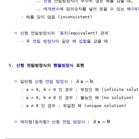
           .. 
선형
 연립방정식이 무수히 많은 해를 갖을 때, 

           .. 
매개변수
에 임의숫자를 넣어 얻을 수 있는 해(
매
     - 
해
를 갖지 않음 (inconsistent)

  ㅇ 
선형
 연립방정식의 `
동치
(equivalent) 관계`

     - 두 
연립 방정식
이 같은 
해
집합
을 갖을 때

5. 
선형
 연립방정식의 
행렬방정식
 표현
x
b
=
  ㅇ 일반형 
선형
연립 방정식
 : 
A
     - a = 0, b = 0 인 경우 : 부정인 해 (infinite soluti
     - a = 0, b ≠ 0 인 경우 : 불능인 해 (no solution)

     - a ≠ 0 인 경우 : 유일한 해 (unique solution)

x
0
=
  ㅇ 
제차
형(
동차
형) 
선형
연립 방정식
 : 
A