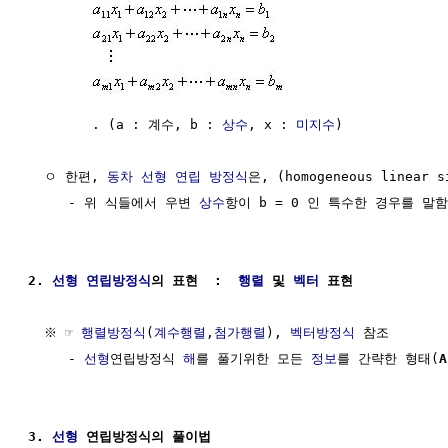
        . (a : 계수, b : 
상수
, x : 
미지수
)

  ㅇ 한편, 
동차
선형
연립 방정식
은, (homogeneous linear si
     - 위 식들에서 우변 
상수
항이 b = 0 인 특수한 경우를 말함 
2. 
선형
연립방정식
의 표현  :  
행렬
 및 
벡터
 표현
  ※ ☞ 
행렬방정식
(
계수행렬
,
첨가행렬
), 
벡터방정식
 참조

     - 
선형
연립방정식 
해
를 풀기위한 모든 
정보
를 간략한 형태(
A
3. 
선형
 연립방정식의 풀이법