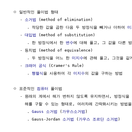
  ㅇ 일반적인 풀이법 형태

     - 
소거법
 (method of elimination)

        . 적당한 값을 곱한 다음 두 방정식을 빼거나 더하여 
미
     - 
대입법
 (method of substitution)

        . 한 방정식에서 한 
변수
에 대해 풀고, 그 값을 다른 방
     - 등치법 (method of equivalence)

        . 두 방정식을 어느 한 
미지수
에 관해 풀고, 그것을 같게
     - 
크래머 공식
 (Cramer's Rule)

        . 
행렬식
을 사용하여 각 
미지수
의 값을 구하는 방법

  ㅇ 표준적인 
컴퓨터
 풀이법

     - 원래의 계에서 해가 변하지 않도록 유지하면서, 방정식을 
       해를 구할 수 있는 형태로, 여러차례 간략화시키는 방법을
        . 
Gauss 소거법
 (
가우스소거법
)

        . Gauss-Jordan 
소거법
 (
가우스 조르단 소거법
)
