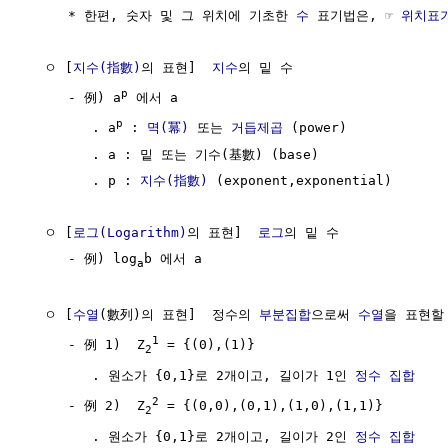
     * 한편, 숫자 및 그 위치에 기초한 
수
 표기법은, ☞ 
위치표
  ㅇ [
지수(指數)
의 표현]  
지수
의 밑 수

p
     - 例) a
 에서 a

p
        . a
 : 
멱(冪)
 또는 
거듭제곱
 (power)

        . a : 밑 또는 기수(基數) (base)

        . p : 
지수(指數)
 (exponent,exponential)

  ㅇ [
로그(Logarithm)
의 표현]  
로그
의 밑 수

     - 例) log
b 에서 a

a
  ㅇ [
수열
(數列)의 표현]  정수의 
부분집합
으로써 
수열
을 표현할 
1
     - 例 1)  Z
 = {(0),(1)}

2
        . 원소가 {0,1}로 2개이고, 길이가 1인 
정수 집합
2
     - 例 2)  Z
 = {(0,0),(0,1),(1,0),(1,1)}

2
        . 원소가 {0,1}로 2개이고, 길이가 2인 
정수 집합