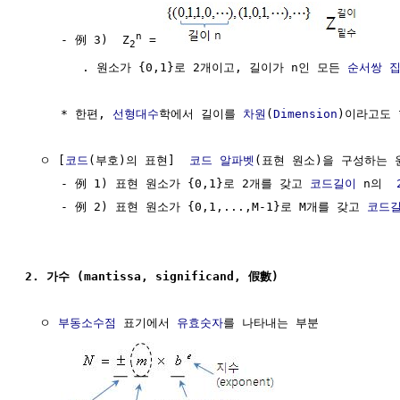
n
     - 例 3)  Z
 = 
2
        . 원소가 {0,1}로 2개이고, 길이가 n인 모든 
순서쌍
     * 한편, 
선형대수
학에서 길이를 
차원
(
Dimension
)이라고도 
  ㅇ [
코드
(부호)의 표현]  
코드 알파벳
(표현 원소)을 구성하는 원
     - 例 1) 표현 원소가 {0,1}로 2개를 갖고 
코드길이
 n의  
     - 例 2) 표현 원소가 {0,1,...,M-1}로 M개를 갖고 
코드
2. 가수 (mantissa, significand, 假數) 
  ㅇ 
부동소수점
 표기에서 
유효숫자
를 나타내는 부분
