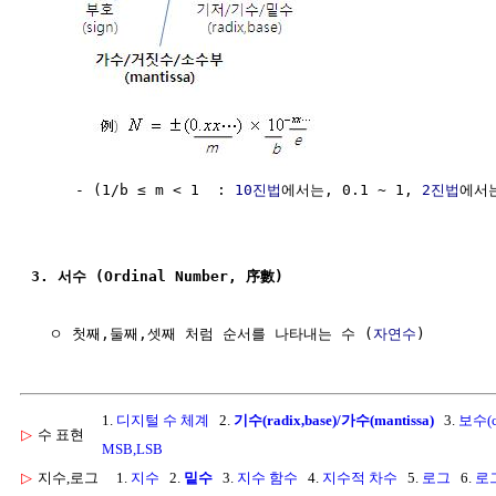
     - (1/b ≤ m < 1  : 
10진법
에서는, 0.1 ~ 1, 
2진법
에서는
3. 서수 (Ordinal Number, 序數)
  ㅇ 첫째,둘째,셋째 처럼 순서를 나타내는 수 (
자연수
1.
디지털 수 체계
2.
기수(radix,base)/가수(mantissa)
3.
보수(c
▷
수 표현
MSB,LSB
▷
지수,로그
1.
지수
2.
밑수
3.
지수 함수
4.
지수적 차수
5.
로그
6.
로