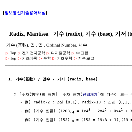
[
정보통신기술용어해설
]
Radix, Mantissa 기수 (radix), 기수 (base), 기저 (b
기수 (基數), 밑 , 밑 , Ordinal Number, 서수
▷
Top
▷
전기전자공학
▷
디지털공학
▷
수 표현
▷
Top
▷
기초과학
▷
수학
▷
기초수학
▷
지수,로그
1. 기수(基數) / 밑수 / 기저 (radix, base)
  ㅇ [숫자(數字)의 표현]  숫자 표현(
진법체계
)에 기준이 되는 수
     - 例) radix-2 : 2진 {0,1}, radix-10 : 십진 {0,1,..
3
2
1
     - 例) (기수 변환) (1203)
 = 1x4
 + 2x4
 + 0x4
 + 
4
     - 例) (기수 변환) (153)
 = (153 = 19x8 + 1),(19 
10