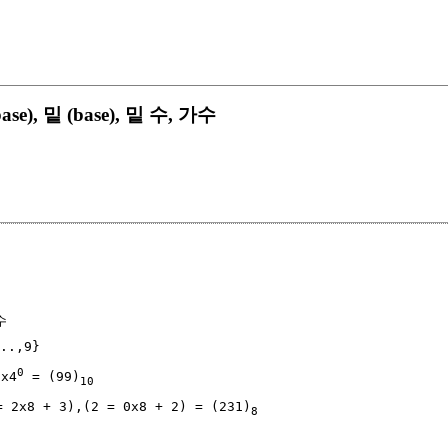
ase), 밑 (base), 밑 수, 가수


.,9} 

0
3x4
 = (99)
10
= 2x8 + 3),(2 = 0x8 + 2) = (231)
8