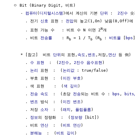
  ㅇ Bit (Binary Digit, 비트)

     - 
컴퓨터
(
디지털시스템
)에서 계산의 기본 
단위
 :  
2진수
 숫
       . 전기 
신호
 표현 : 
전압
의 높고(1,On) 낮음(0,Off)
N
       . 표현 가능 수   : 비트 수 N 이면 2
개

       . 비트 
전송률
    : R
 = 1 / T
 (R
 : 
비트율
 [
bps
b
b
b
     * [참고]  비트 
단위
의 표현,
속도
,
변조
,저장,
연산
 등 例)

       . 
수 표현
  :  (
2진수
, 
2진수 음수표현
)

       . 
논리
 표현  :  (
논리값
 : true/false)

       . 부호 표현  :  (
이진 부호
)

       . 색 표현    :  (
색 깊이
) 

       . 
전송 속도
  :  (초당 
전송
되는 비트 수 : 
bps
, 
bits
       . 
변조
 방식  :  (
이진 변조
)

       . 저장 
소자
  :  (
래치
, 
플립플롭
)

       . 
정보
의 정량화  :  (
정보량
 [bit])

       . 비트 
연산
  :  (
비트 연산
)

       . 
분해능
  :  (
비트 깊이
)
