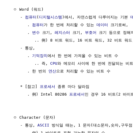
  ㅇ Word (워드)

     - 
컴퓨터
(
디지털시스템
)에서, 자연스럽게 다루어지는 기본 
        . 
컴퓨터
가 한 번에 처리할 수 있는 
데이터
 크기로써,

        . 
변수
 크기, 
레지스터
 크기, 
부호어
 크기 등으로 정해
           .. 例) 8 비트 워드, 16 비트 워드, 32 비트 워드
     - 통상, 

        . 
기억장치
에서 한 번에 가져올 수 있는 비트 수

           .. 즉, 
CPU
와 메모리 사이에 한 번에 전달되는 비트 
        . 한 번의 
연산
으로 처리할 수 있는 비트 수

     * [참고] 
프로세서
 종류 마다 달라짐

        . 例) Intel 80286 
프로세서
인 경우 16 비트(2 바이트
  ㅇ Character (문자)

     - 통상, 
ASCII
 방식일 때는, 1 문자(대소문자,숫자,구두점
        . 例) 1 바이트로 표현 가능한 문자의 수
