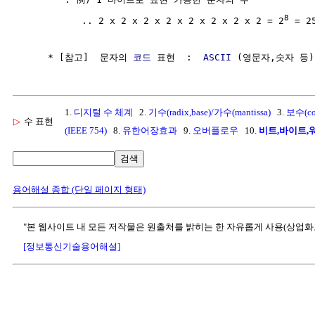
8
           .. 2 x 2 x 2 x 2 x 2 x 2 x 2 x 2 = 2
 = 25
     * [참고]  문자의 
코드
 표현  :  
ASCII
 (영문자,숫자 등)
1.
디지털 수 체계
2.
기수(radix,base)/가수(mantissa)
3.
보수(co
▷
수 표현
(IEEE 754)
8.
유한어장효과
9.
오버플로우
10.
비트,바이트,
검색
용어해설 종합 (단일 페이지 형태)
"본 웹사이트 내 모든 저작물은 원출처를 밝히는 한 자유롭게 사용(상업화
[정보통신기술용어해설]