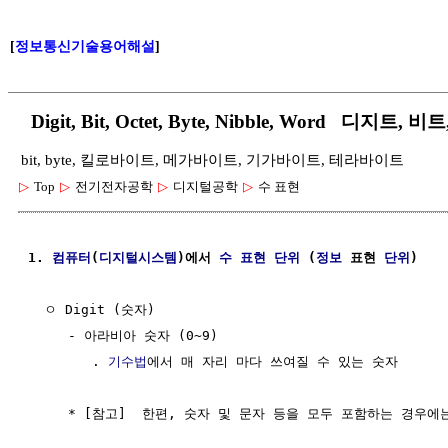
[
정보통신기술용어해설
]
Digit, Bit, Octet, Byte, Nibble, Word 디지트
bit, byte, 킬로바이트, 메가바이트, 기가바이트, 테라바이트
▷
Top
▷
전기전자공학
▷
디지털공학
▷
수 표현
1. 
컴퓨터
(
디지털시스템
)에서 
수 표현
단위
 (
정보
 표현 
단위
)
  ㅇ Digit (숫자)

     - 아라비아 숫자 (0~9)

        . 
기수법
에서 매 자리 마다 쓰여질 수 있는 숫자

     * [참고]  한편, 숫자 및 문자 등을 모두 포함하는 경우에는