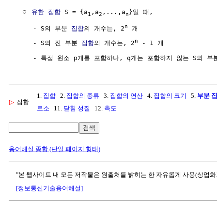
  ㅇ 
유한 집합
 S = {a
,a
,...,a
}일 때,

1
2
n
n
     - S의 부분 
집합
의 개수는, 2
 개

n
     - S의 진 부분 
집합
의 개수는, 2
 - 1 개

     - 특정 원소 p개를 포함하나, q개는 포함하지 않는 S의 부
1.
집합
2.
집합의 종류
3.
집합의 연산
4.
집합의 크기
5.
부분 
▷
집합
로소
11.
닫힘 성질
12.
측도
검색
용어해설 종합 (단일 페이지 형태)
"본 웹사이트 내 모든 저작물은 원출처를 밝히는 한 자유롭게 사용(상업화
[정보통신기술용어해설]