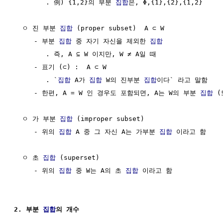
        . 例) {1,2}의 부분 
집합
은, Φ,{1},{2},{1,2}

  ㅇ 진 부분 
집합
 (proper subset)  A ⊂ W

     - 부분 
집합
 중 자기 자신을 제외한 
집합
        . 즉, A ⊆ W 이지만, W ≠ A일 때

     - 표기 (⊂) :  A ⊂ W

        . `
집합
 A가 
집합
 W의 진부분 
집합
이다` 라고 말함

     - 한편, A = W 인 경우도 포함되면, A는 W의 부분 
집합
 
  ㅇ 가 부분 
집합
 (improper subset)

     - 위의 
집합
 A 중 그 자신 A는 가부분 
집합
 이라고 함

  ㅇ 초 
집합
 (superset)

     - 위의 
집합
 중 W는 A의 초 
집합
 이라고 함

2. 부분 
집합
의 개수