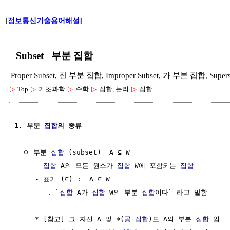
[
정보통신기술용어해설
]
Subset 부분 집합
Proper Subset, 진 부분 집합, Improper Subset, 가 부분 집합, Supe
▷
Top
▷
기초과학
▷
수학
▷
집합, 논리
▷
집합
1. 부분 
집합
의 종류
  ㅇ 부분 
집합
 (subset)  A ⊆ W

     - 
집합
 A의 모든 원소가 
집합
 W에 포함되는 
집합
     - 표기 (⊆) :  A ⊆ W

        . `
집합
 A가 
집합
 W의 부분 
집합
이다` 라고 말함

     * [참고] 그 자신 A 및 Φ(
공 집합
)도 A의 부분 
집합
 임
