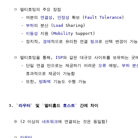
  ㅇ 멀티호밍의 주요 장점

     - 여분의 
연결성
, 
안정성
 확보 (
Fault
Tolerance
)

     - 
부하
의 분산 (
Load
 Sharing)

     - 
이동성
 지원 (
Mobility
 Support)

     - 정치적, 
경제
적으로 유리한 연결 
링크
로 선택 변경이 가능 
  ㅇ 멀티호밍을 통해, 
ISP
와 같은 대규모 사이트를 보유하는 곳에
     - 단일 연결 만으로는 제공하기 어려운 
오류
 예방, 
부하 분
       효과적으로 제공이 가능함

     - 또한, 
방화벽
 기능도 수행 가능

3. `
라우터
` 및 `멀티홈드 
호스트
` 간에 차이 
  ※ (2 이상의 
네트워크
에 연결되는 것은 동일함)

  ㅇ 
라우터