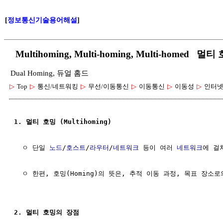
[
정보통신기술용어해설
]
Multihoming, Multi-homing, Multi-homed
Dual Homing, 듀얼 홈드
▷
Top
▷
통신/네트워킹
▷
무선/이동통신
▷
이동통신
▷
이동성
▷
인터넷
1. 멀티 호밍 (Multihoming)
  ㅇ 단일 
노드
/
호스트
/
라우터
/
네트워크
 등이 여러 
네트워크
에 걸
  ㅇ 한편, 호밍(Homing)의 뜻은, 추적 이동 과정, 목표 장소로
2. 멀티 호밍의 장점