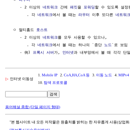
     - 2 이상의 
네트워크
 간에 
패킷
을 
포워딩
할 수 있도록 설정된
        . 각 
네트워크
에서 볼 때는 
라우터
 이후 또다른 
네트워
  ㅇ 멀티홈드 
호스트
     - 2 이상의 
네트워크
를 모두 사용할 수 있으나,

        . 각 
네트워크
에서 볼 때는 하나의 `종단 
노드
`로 보임

     - 例) 
프록시 서버
가, 
인터넷
과 내부망에서 볼 때 각각 단일
1.
Mobile IP
2.
CoA,HA,CoA 등
3.
이동 노드
4.
MIPv4
▷
인터넷 이동성
10.
탐색 프로토콜
검색
용어해설 종합 (단일 페이지 형태)
"본 웹사이트 내 모든 저작물은 원출처를 밝히는 한 자유롭게 사용(상업화