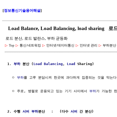
[
정보통신기술용어해설
]
Load Balance, Load Balancing, load shari
로드 분산, 로드 발란스, 부하 균등화
▷
Top
▷
통신/네트워킹
▷
인터넷/데이터통신
▷
인터넷 관리
▷
부하분산
1. 
부하
 분산 (
Load
Balancing
, 
Load
 Sharing)
  ㅇ 
부하
를 고루 분담시켜 한곳에 과다하게 집중되는 것을 막는다
  ㅇ 주로, 병렬로 운용되고 있는 기기 사이에서 
부하
가 가능한 한
2. 수행 
서버
부하
분산   :   (다수 
서버
 간 분산)