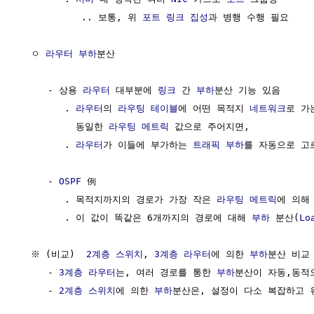
           .. 보통, 위 
포트
링크 집성
과 병행 수행 필요

  ㅇ 
라우터
부하
분산

     - 상용 
라우터
 대부분에 
링크
 간 
부하
분산 기능 있음 

        . 
라우터
의 
라우팅 테이블
에 어떤 목적지 
네트워크
로 가
          동일한 
라우팅 메트릭
 값으로 주어지면,

        . 
라우터
가 이들에 부가하는 
트래픽
부하
를 자동으로 고
     - 
OSPF
 例

        . 목적지까지의 경로가 가장 작은 
라우팅 메트릭
에 의해
        . 이 값이 똑같은 6개까지의 경로에 대해 
부하
 분산(
Lo
  ※ (비교)  
2계층
스위치
, 
3계층
라우터
에 의한 
부하
분산 비교

     - 
3계층
라우터
는, 여러 경로를 통한 
부하
분산이 자동,동적
     - 
2계층
스위치
에 의한 
부하