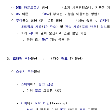
  ㅇ 
DNS
라운드로빈
 방식   :   (초기 사용되었으나, 지금은 거
  ㅇ 
OS
 의존   :   (
OS
에 부속된 기능을 이용하는 방법)

  ㅇ 
부하
분산 전용 장비 결합 활용   :   (성능 좋으나, 
경제
적
     - 
네트워크 계층
(
IP 주소
) 및 
전송 계층
(
포트 번호
) 
정보
를
     - 여러 
서버
에 걸쳐 분산시켜 연결 할당 가능

        . 응용 例) 
NAT
 기능 응용 등

3. 
트래픽
부하
분산   :   (다수 
링크
 간 분산)
  ㅇ 
스위치
부하
분산

     - 
스위치
에서 
링크 집성
        . 여러 
포트
 그룹핑 사용

     - 
서버
에서 
NIC 티밍
(Teaming)

        . 
서버
 내 장착된 여러 
NIC
 카드로 
포트
 그룹핑 
