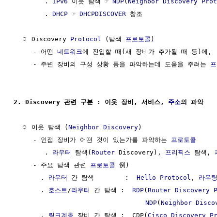
        . 
IPv6
 이웃 탐색 ☞ 
NDP
(
Neighbor Discovery Prot
        . 
DHCP
 ☞ 
DHCPDISCOVER
 참조

  ㅇ Discovery 
Protocol
 (탐색 
프로토콜
)

     - 어떤 
네트워크
에 진입할 때(새 장비가 추가될 때 등)에,

     - 주변 장비의 구성 상황 등을 파악하는데 도움을 주려는 
프
2. Discovery 관련 구분 : 이웃 장비, 서비스, 
주소
의 파악
  ㅇ 이웃 탐색 (
Neighbor Discovery
)

     - 인접 장비가 어떤 것이 있는가를 파악하는 
프로토콜
        . 
라우터
 탐색(
Router
 Discovery), 
프리픽스
 탐색, 
     - 주요 탐색 관련 
프로토콜
 例)

       . 
라우터
 간 탐색        :  
Hello Protocol
, 
라우팅
       . 
호스트
/
라우터
 간 탐색 :  
RDP
(
Router Discovery 
NDP
(
Neighbor Disco
       . 
링크계층
 장비 간 탐색 :  CDP(
Cisco Discovery P