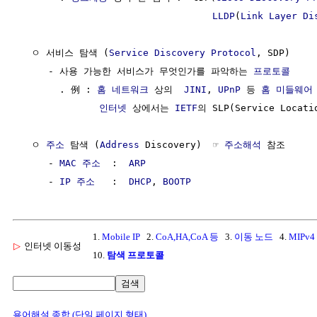
LLDP
(
Link Layer Di
  ㅇ 서비스 탐색 (
Service Discovery Protocol
, SDP)

     - 사용 가능한 서비스가 무엇인가를 파악하는 
프로토콜
       . 例 : 
홈 네트워크
 상의  
JINI
, 
UPnP
 등 
홈 미들웨어
인터넷
 상에서는 
IETF
의 SLP(Service Locati
  ㅇ 
주소
 탐색 (
Address
 Discovery)  ☞ 
주소해석
 참조

     - 
MAC 주소
  :  
ARP
     - 
IP 주소
   :  
DHCP
, 
BOOTP
1.
Mobile IP
2.
CoA,HA,CoA 등
3.
이동 노드
4.
MIPv4
▷
인터넷 이동성
10.
탐색 프로토콜
검색
용어해설 종합 (단일 페이지 형태)