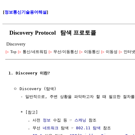
[
정보통신기술용어해설
]
Discovery Protocol 탐색 프로토콜
Discovery
▷
Top
▷
통신/네트워킹
▷
무선/이동통신
▷
이동통신
▷
이동성
▷
인터넷
1. Discovery 이란?
  ㅇ Discovery (탐색) 

     - 일반적으로, 주변 상황을 파악하고자 할 때 필요한 절차를
     * [참고]

        . 사전 
정보
 수집 등 ☞ 
스캐닝
 참조

        . 무선 
네트워크
 탐색 ☞ 
802.11 탐색
 참조
