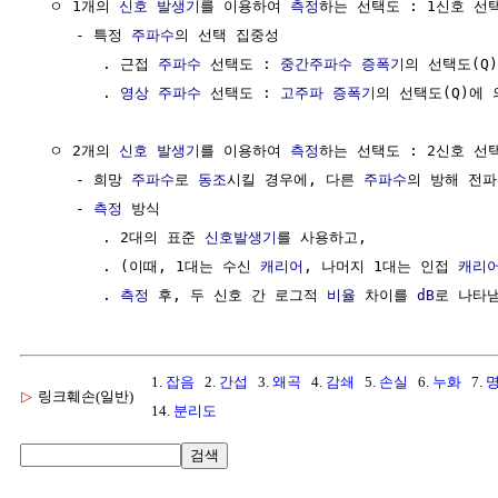
  ㅇ 1개의 
신호 발생기
를 이용하여 
측정
하는 선택도 : 1신호 선택
     - 특정 
주파수
의 선택 집중성

        . 근접 
주파수
 선택도 : 
중간주파수
증폭기
의 선택도(Q)
        . 
영상 주파수
 선택도 : 
고주파 증폭기
의 선택도(Q)에 
  ㅇ 2개의 
신호 발생기
를 이용하여 
측정
하는 선택도 : 2신호 선택
     - 희망 
주파수
로 
동조
시킬 경우에, 다른 
주파수
의 방해 전파
     - 
측정
 방식

        . 2대의 표준 
신호발생기
를 사용하고,

        . (이때, 1대는 수신 
캐리어
, 나머지 1대는 인접 
캐리
        . 
측정
 후, 두 신호 간 로그적 
비율
 차이를 
dB
1.
잡음
2.
간섭
3.
왜곡
4.
감쇄
5.
손실
6.
누화
7.
▷
링크훼손(일반)
14.
분리도
검색