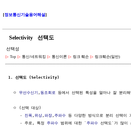
[
정보통신기술용어해설
]
Selectivity 선택도
선택성
▷
Top
▷
통신/네트워킹
▷
통신이론
▷
링크 훼손
▷
링크훼손(일반)
1. 선택도 (Selectivity)
  ㅇ 
무선수신기
,
동조회로
 등에서 선택된 특성을 얼마나 잘 분리해낼
  ㅇ (선택 대상)

     - 
진폭
,
위상
,
파장
,
주파수
 등 다양한 방식으로 분리 선택이 가
     - 주로, 특정 
주파수
 범위에 대한 `
주파수
 선택도`가 많이 쓰