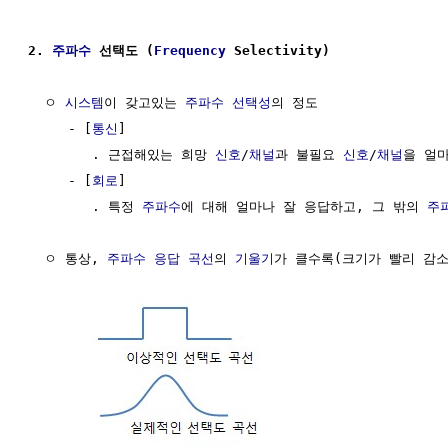
2. 
주파수
 선택도 (
Frequency
 Selectivity)
  ㅇ 
시스템
이 갖고있는 
주파수 선택성
의 정도

     - [
통신
] 

        . 근접해있는 희망 
신호
/
채널
과 불필요 
신호
/
채널
을 얼마
     - [
회로
]

        . 특정 
주파수
에 대해 얼마나 잘 응답하고, 그 밖의 
주
  ㅇ 통상, 
주파수 응답
곡선
의 
기울기
가 클수록(크기가 빨리 감소