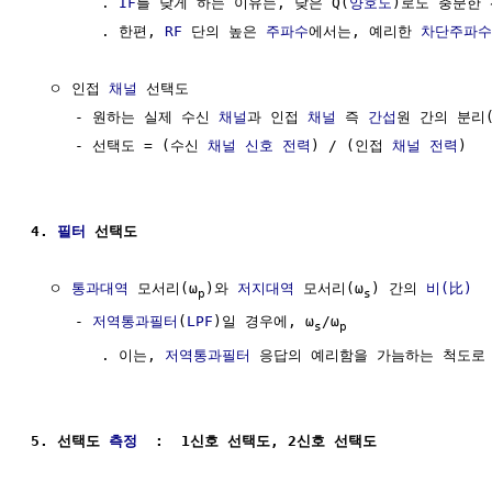
        . 
IF
를 낮게 하는 이유는, 낮은 Q(
양호도
)로도 충분한 
        . 한편, 
RF
 단의 높은 
주파수
에서는, 예리한 
차단주파수
  ㅇ 인접 
채널
 선택도                                  
     - 원하는 실제 수신 
채널
과 인접 
채널
 즉 
간섭
원 간의 분리
     - 선택도 = (수신 
채널
신호 전력
) / (인접 
채널
전력
)

4. 
필터
 선택도
  ㅇ 
통과대역
 모서리(ω
)와 
저지대역
 모서리(ω
) 간의 
비(比)
p
s
     - 
저역통과필터
(
LPF
)일 경우에, ω
/ω
s
p
        . 이는, 
저역통과필터
 응답의 예리함을 가늠하는 척도로 
5. 선택도 
측정
  :  1신호 선택도, 2신호 선택도