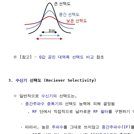
  ※ [참고] ☞ 
Q값 공진 대역폭 선택도 비교
 참조

3. 
수신기
 선택도 (Reciever Selectivity)
  ㅇ 일반적으로 
수신기
의 선택도는, 

     - 
중간주파수
증폭기
의 선택도 능력에 의해 결정됨          
        . 
RF
 단에서 직접적으로 날카로운 
RF
필터
를 구현하기 
     - 따라서, 높은 
주파수
를 그대로 쓰지않고 
중간주파수
(
IF
)