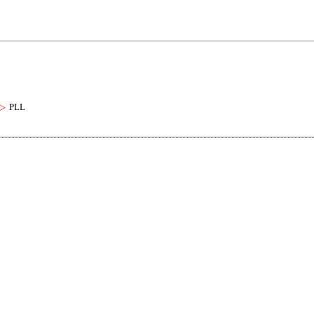
▷
PLL