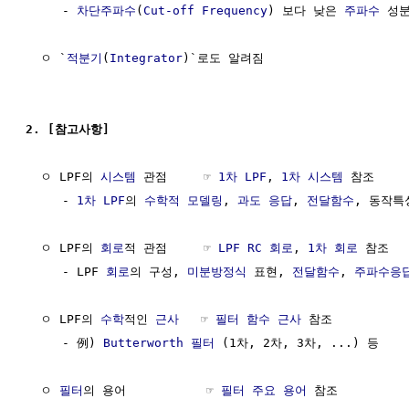
     - 
차단주파수
(
Cut-off Frequency
) 보다 낮은 
주파수
 성분
  ㅇ `
적분기
(
Integrator
)`로도 알려짐

2. [참고사항]
  ㅇ LPF의 
시스템
 관점     ☞ 
1차 LPF
, 
1차 시스템
 참조

     - 
1차 LPF
의 
수학적 모델링
, 
과도 응답
, 
전달함수
, 동작특성
  ㅇ LPF의 
회로
적 관점     ☞ 
LPF RC 회로
, 
1차 회로
 참조

     - LPF 
회로
의 구성, 
미분방정식
 표현, 
전달함수
, 
주파수응
  ㅇ LPF의 
수학
적인 
근사
   ☞ 
필터 함수 근사
 참조

     - 例) 
Butterworth 필터
 (1차, 2차, 3차, ...) 등

  ㅇ 
필터
의 용어           ☞ 
필터 주요 용어
 참조
