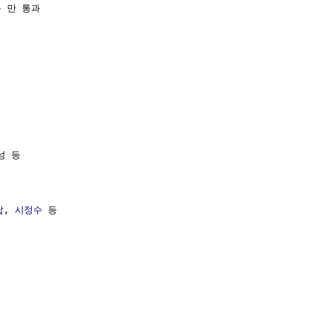
 만 통과

 등

답
, 
시정수
 등
