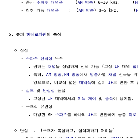
     - 중간 
주파수 대역폭
  :  (
AM 방송
) 6~10 kHz,     (
F
     - 청취 가능 
대역폭
    :  (
AM 방송
) 3~5 kHz,      (
5. 슈퍼 
헤테로다인
의 특징
  ㅇ 장점

     - 
주파수 선택성
 우수

        . 원하는 
채널
을 정밀하게 선택 가능 (고정 
IF
 대역 
필
        . 특히, 
AM 방송
,
FM 방송
에서 
방송
사별 
채널
 선국을 위
          없으므로, 비교적 넓은 
대역폭
에 걸쳐 
IF
로 변환 후 
     - 
감도
 및 
안정성
 높음

        . 고정된 
IF
 대역에서의 
이득
제어
 및 
증폭
이 용이함.

     - 구조적 유연성

        . 다양한 RF 
주파수
를 하나의 
IF
로 변환하여 공통 
회로
  ㅇ 단점  :  (구조가 복잡하고, 집적화하기 어려움)
