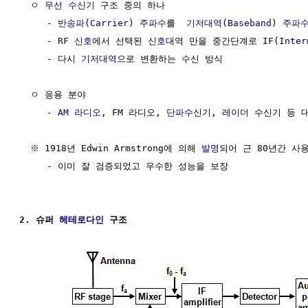
  ㅇ 
무선 수신기
 구조 중의 하나

     - 
반송파
(
Carrier
) 
주파수
를  
기저대역
(
Baseband
) 
주파
     - 
RF
신호
에서 선택된 
신호
대역 만을 중간단계로 
IF
(
Inter
     - 다시 
기저대역
으로 변환하는 수신 방식

  ㅇ 응용 분야

     - 
AM 라디오
, FM 라디오, 
단파
수신기, 
레이더
 수신기 등 
  ※ 1918년 Edwin Armstrong에 의해 
발명
되어 근 80년간 사용
     - 이미 잘 검증되었고 우수한 성능을 보장

2. 슈퍼 
헤테로다인
 구조