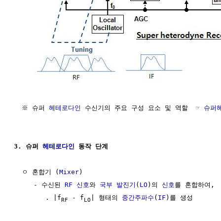
  ※ 슈퍼 
헤테로다인
 수신기의 주요 구성 요소 및 역할  ☞ 
슈퍼
3. 슈퍼 
헤테로다인
 동작 단계
  ㅇ 혼합기 (
Mixer
)

     - 수신된 
RF
신호
와 
국부 발진기
(
LO
)의 
신호
를 혼합하여,

        . |f
 - f
| 형태의 
중간주파수
(
IF
)를 생성

RF
LO