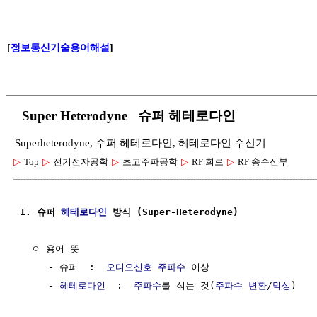
[
정보통신기술용어해설
]
Super Heterodyne 슈퍼 헤테로다인
Superheterodyne, 수퍼 헤테로다인, 헤테로다인 수신기
▷
Top
▷
전기전자공학
▷
초고주파공학
▷
RF 회로
▷
RF 송수신부
1. 슈퍼 
헤테로다인
 방식 (Super-Heterodyne)
  ㅇ 용어 뜻

     - 슈퍼  :  
오디오신호
주파수
 이상

     - 
헤테로다인
  :  
주파수
를 섞는 것(
주파수 변환
/
믹싱
)
