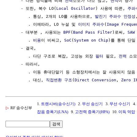
     - 다른 방식들에 비해 
전력
소모가 다소 많고, 
면적
이 증가

     - 또한, 복수 LO(
Local Oscillator
) 사용에 따른, 
주파
        . 통상, 2개의 LO를 사용하므로, 
발진기
주파수
안정성
        . 이에따라, LO 누설 및 
이미지 주파수
(
Image Freque
     - 대부분 , 사용되는 
BPF
(
Band Pass Filter
)로써, 
SAW
        . 
비용
이 비싸고, 
SoC
(
System on Chip
)를 통해 단일
     - 결국,

        . 다단 구조로 복잡, 고성능 외장 
필터
 필요, 
전력
 소모
     - 따라서,

        . 이동 휴대단말기 등 소형장치에서는 잘 사용되지 않음

        . 대신, 
직접변환 구조
(
Direct Conversion
, 
Zero I
1.
트랜시버(송수신기)
2.
무선 송신기
3.
무선 수신기
4.
▷
RF 송수신부
잡음 증폭기(LNA)
9.
고전력 증폭기(HPA)
10.
이득 억압
검색