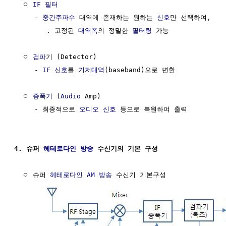
  ㅇ 
IF
필터
     - 
중간주파수
 대역에 존재하는 원하는 
신호
만 선택하여,

        . 고정된 
대역폭
의 정밀한 
필터링
 가능

  ㅇ 
검파
기 (Detector)

     - 
IF
신호
를 
기저대역
(baseband)으로 변환

  ㅇ 
증폭기
 (
Audio
 Amp)

     - 최종적으로 
오디오 신호
 등으로 복원하여 출력

4. 슈퍼 
헤테로다인
방송
 수신기의 기본 구성
  ㅇ 슈퍼 
헤테로다인
AM 방송
 수신기 기본구성
