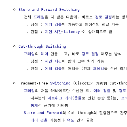
  ㅇ 
Store and Forward Switching
     - 전체 
프레임
을 다 받은 다음에, 비로소 
경로 결정
하는 방식
        . 장점 : 
에러 검출
이 가능하고 안정적인 전달 가능

        . 단점 : 
지연
시간
(
Latency
)이 상대적으로 큼

  ㅇ 
Cut-through Switching
     - 
프레임
의 
헤더
 만을 보고, 바로 
경로 결정
 해주는 방식

        . 장점 : 
지연
시간
이 짧아 고속 처리 가능

        . 단점 : 
에러 검출
이 어려움 (전체 
프레임
을 수신 않기
  ㅇ Fragment-Free 
Switching
 (Cisco社의 개량형 Cut-thro
     - 
프레임
의 처음 64바이트만 수신한 후, 
에러 검출
 및 
경로
        . 대부분의 
네트워크
에러
(
충돌
로 인한 손상 등)는, 
프
통계
적 근거에 기반함

     - 
Store and Forward
와 Cut-through의 절충안으로 간주
        . 
에러 검출
 가능성과 
속도