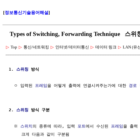
[
정보통신기술용어해설
]
Types of Switching, Forwarding Techniqu
▷
Top
▷
통신/네트워킹
▷
인터넷/데이터통신
▷
데이터 링크
▷
LAN (유
1. 
스위칭
 방식 
  ㅇ 입력된 
프레임
을 어떻게 출력에 연결시켜주는가에 대한 
경로 
2. 
스위칭
 방식 구분
  ※ 
스위치
의 종류에 따라, 입력 
포트
에서 수신된 
프레임
을 출력
     크게 다음과 같이 구분됨
