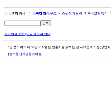
▷
스위칭 방식
1.
스위칭 방식,구조
2.
스위칭 패브릭
3.
축적교환 방식
4
검색
용어해설 종합 (단일 페이지 형태)
"본 웹사이트 내 모든 저작물은 원출처를 밝히는 한 자유롭게 사용(상업화
[정보통신기술용어해설]