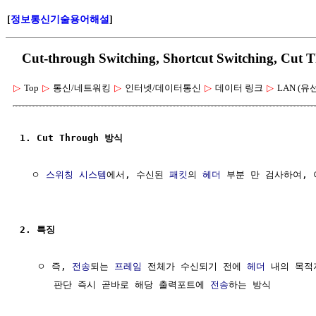
[
정보통신기술용어해설
]
Cut-through Switching, Shortcut Switching,
▷
Top
▷
통신/네트워킹
▷
인터넷/데이터통신
▷
데이터 링크
▷
LAN (유
1. Cut Through 방식
  ㅇ 
스위칭
시스템
에서, 수신된 
패킷
의 
헤더
 부분 만 검사하여, 
2. 특징 
   ㅇ 즉, 
전송
되는 
프레임
 전체가 수신되기 전에 
헤더
 내의 목적
      판단 즉시 곧바로 해당 출력포트에 
전송
하는 방식
