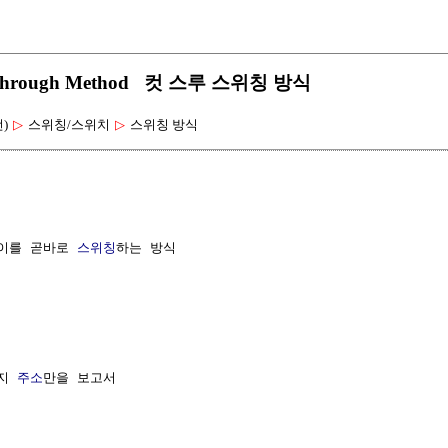
 Cut Through Method 컷 스루 스위칭 방식
선)
▷
스위칭/스위치
▷
스위칭 방식
이를 곧바로 
스위칭
하는 방식

지 
주소
만을 보고서
