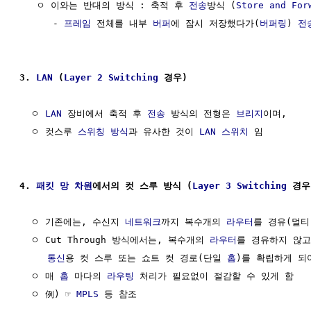
   ㅇ 이와는 반대의 방식 : 축적 후 
전송
방식 (
Store and For
      - 
프레임
 전체를 내부 
버퍼
에 잠시 저장했다가(
버퍼링
) 
전
3. 
LAN
 (
Layer 2
Switching
 경우)
  ㅇ 
LAN
 장비에서 축적 후 
전송
 방식의 전형은 
브리지
이며, 

  ㅇ 컷스루 
스위칭 방식
과 유사한 것이 
LAN 스위치
 임

4. 
패킷 망
차원
에서의 컷 스루 방식 (
Layer 3 Switching
 경우
  ㅇ 기존에는, 수신지 
네트워크
까지 복수개의 
라우터
를 경유(멀티
  ㅇ Cut Through 방식에서는, 복수개의 
라우터
를 경유하지 않고
통신
용 컷 스루 또는 쇼트 컷 경로(단일 
홉
)를 확립하게 되어
  ㅇ 매 
홉
 마다의 
라우팅
 처리가 필요없이 절감할 수 있게 함

  ㅇ 例) ☞ 
MPLS