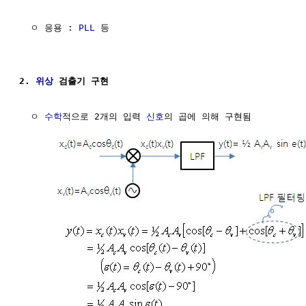
  ㅇ 응용 : 
PLL
 등

2. 
위상
 검출기 구현
  ㅇ 
수학
적으로 2개의 입력 
신호
의 곱에 의해 구현됨
