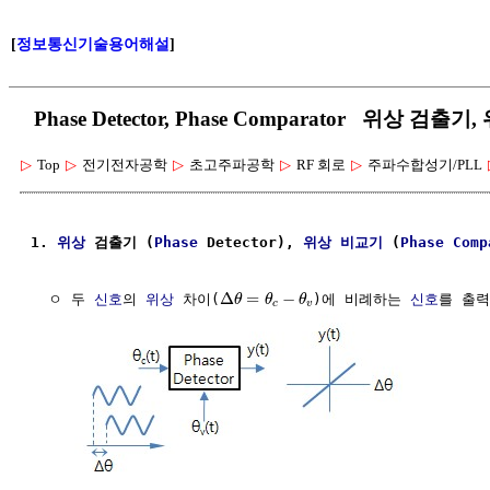
[
정보통신기술용어해설
]
Phase Detector, Phase Comparator 위상 검출
▷
Top
▷
전기전자공학
▷
초고주파공학
▷
RF 회로
▷
주파수합성기/PLL
1. 
위상
 검출기 (
Phase
 Detector), 
위상
비교기
 (
Phase
Comp
Δ
=
−
  ㅇ 두 
신호
의 
위상
 차이(
)에 비례하는 
신호
를 출
θ
θ
θ
c
v