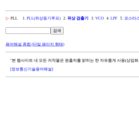
▷
PLL
1.
PLL(위상동기루프)
2.
위상 검출기
3.
VCO
4.
LPF
5.
코스타스
검색
용어해설 종합 (단일 페이지 형태)
"본 웹사이트 내 모든 저작물은 원출처를 밝히는 한 자유롭게 사용(상업화
[정보통신기술용어해설]