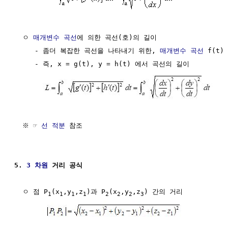
  ㅇ 
매개변수 곡선
에 의한 곡선(호)의 길이

     - 좀더 복잡한 곡선을 나타내기 위한, 
매개변수 곡선
 f(t)
     - 즉, x = g(t), y = h(t) 에서 곡선의 길이

  ※ ☞ 
선 적분
 참조

5. 
3 차원
 거리 공식
  ㅇ 점 P
(x
,y
,z
)과 P
(x
,y
,z
) 간의 거리

1
1
1
1
2
2
2
3