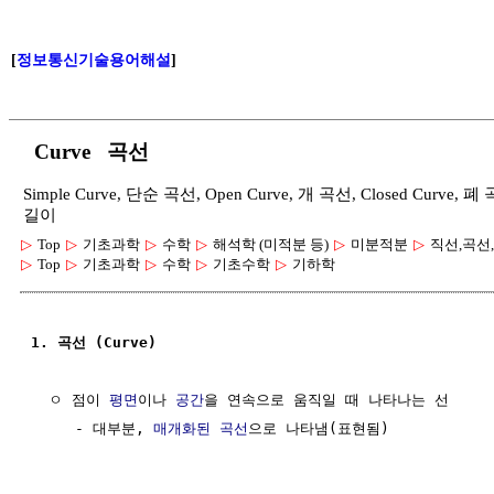
[
정보통신기술용어해설
]
Curve 곡선
Simple Curve, 단순 곡선, Open Curve, 개 곡선, Closed Curve, 
길이
▷
Top
▷
기초과학
▷
수학
▷
해석학 (미적분 등)
▷
미분적분
▷
직선,곡선
▷
Top
▷
기초과학
▷
수학
▷
기초수학
▷
기하학
1. 곡선 (Curve)
  ㅇ 점이 
평면
이나 
공간
을 연속으로 움직일 때 나타나는 선

     - 대부분, 
매개화된 곡선
으로 나타냄(표현됨)
