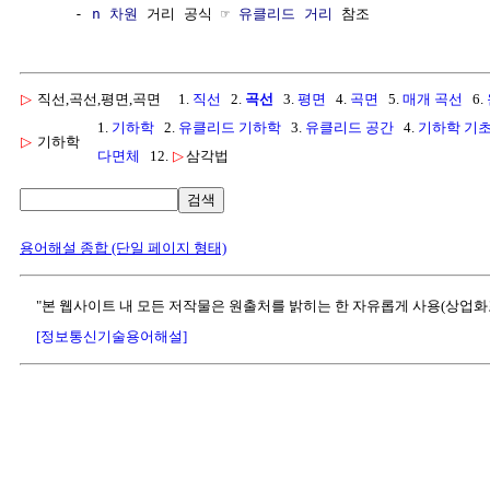
     - 
n 차원
 거리 공식 ☞ 
유클리드 거리
▷
직선,곡선,평면,곡면
1.
직선
2.
곡선
3.
평면
4.
곡면
5.
매개 곡선
6.
1.
기하학
2.
유클리드 기하학
3.
유클리드 공간
4.
기하학 기초
▷
기하학
다면체
12.
▷
삼각법
검색
용어해설 종합 (단일 페이지 형태)
"본 웹사이트 내 모든 저작물은 원출처를 밝히는 한 자유롭게 사용(상업화
[정보통신기술용어해설]