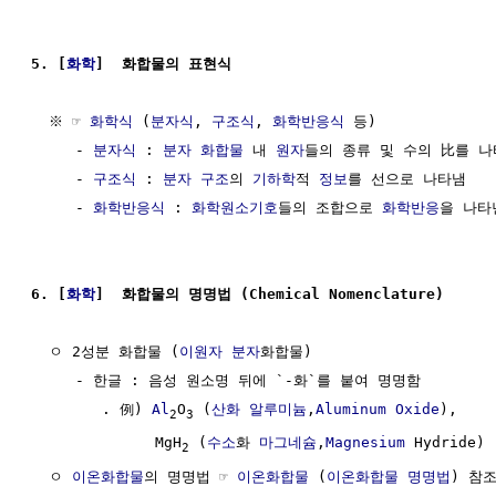
5. [
화학
]  화합물의 표현식 
  ※ ☞ 
화학식
 (
분자식
, 
구조식
, 
화학반응식
 등)

     - 
분자식
 : 
분자 화합물
 내 
원자
들의 종류 및 수의 比를 나
     - 
구조식
 : 
분자 구조
의 
기하학
적 
정보
를 선으로 나타냄

     - 
화학반응식
 : 
화학원소기호
들의 조합으로 
화학반응
을 나타낸
6. [
화학
]  화합물의 명명법 (Chemical Nomenclature)
  ㅇ 2성분 화합물 (
이원자 분자
화합물)

     - 한글 : 음성 원소명 뒤에 `-화`를 붙여 명명함

        . 例) 
Al
O
 (
산화 알루미늄
,
Aluminum
Oxide
), 

2
3
              MgH
 (
수소
화 
마그네슘
,
Magnesium
 Hydride)

2
  ㅇ 
이온화합물
의 명명법 ☞ 
이온화합물
 (
이온화합물 명명법
) 참조