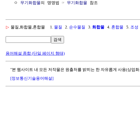
  ㅇ 
무기화합물
의 명명법 ☞ 
무기화합물
▷
물질,화합물,혼합물
1.
물질
2.
순수물질
3.
화합물
4.
혼합물
5.
조성
검색
용어해설 종합 (단일 페이지 형태)
"본 웹사이트 내 모든 저작물은 원출처를 밝히는 한 자유롭게 사용(상업화
[정보통신기술용어해설]