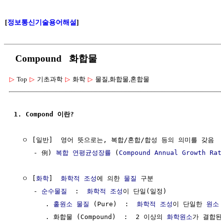
[
정보통신기술용어해설
]
Compound 화합물
▷
Top
▷
기초과학
▷
화학
▷
물질,화합물,혼합물
1. Compond 이란?
  ㅇ [일반]  영어 뜻으로는, 복합/혼합/합성 등의 의미를 갖음

     - 例) 
복합 연평균성장률
 (
Compound Annual Growth Ra
  ㅇ [
화학
]  
화학적 조성
에 의한 
물질
 구분

     - 
순수물질
  :  
화학적 조성
이 단일(일정)

        . 
홑원소 물질
 (Pure)  :  
화학적 조성
이 단일한 
원소
        . 화합물 (Compound)  :  2 이상의 
화학원소
가 결합된