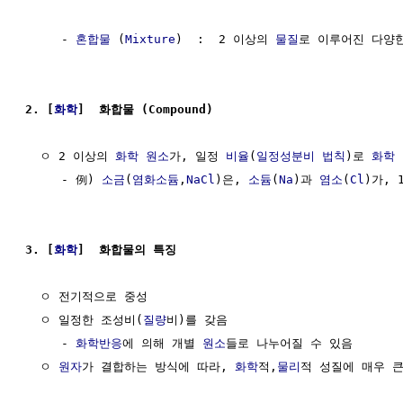
     - 
혼합물
 (
Mixture
)  :  2 이상의 
물질
로 이루어진 다양
2. [
화학
]  화합물 (Compound)
  ㅇ 2 이상의 
화학 원소
가, 일정 
비율
(
일정성분비 법칙
)로 
화학
     - 例) 
소금
(
염화소듐
,
NaCl
)은, 
소듐
(
Na
)과 
염소
(
Cl
)가, 
3. [
화학
]  화합물의 특징
  ㅇ 전기적으로 중성

  ㅇ 일정한 조성비(
질량
비)를 갖음

     - 
화학반응
에 의해 개별 
원소
들로 나누어질 수 있음 

  ㅇ 
원자
가 결합하는 방식에 따라, 
화학
적,
물리
적 성질에 매우 큰