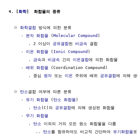
4. [
화학
]  화합물의 종류
  ㅇ 
화학결합
 방식에 의한 분류

     - 
분자 화합물
 (
Molecular Compound
)

        . 2 이상이 
공유결합
된 
비금속
 결합

     - 
이온 화합물
 (
Ionic Compound
)

        . 
금속
과 
비금속
 간의 
이온결합
에 의한 화합물

     - 
배위 화합물
 (Coordination Compound)

        . 중심 
원자
 또는 
이온
 주위에 배위 
공유결합
에 의해 생
  ㅇ 
탄소
결합 여부에 따른 분류

     - 
유기 화합물
 (
탄소 화합물
)

        . 
탄소
(C)의 
공유결합
에 의해 생성된 화합물

     - 
무기 화합물
        . 
탄소
 이외의 거의 모든 원소 화합물을 다룸

           .. 
탄소
를 함유하여도 비교적 간단하여 
유기화합물
로