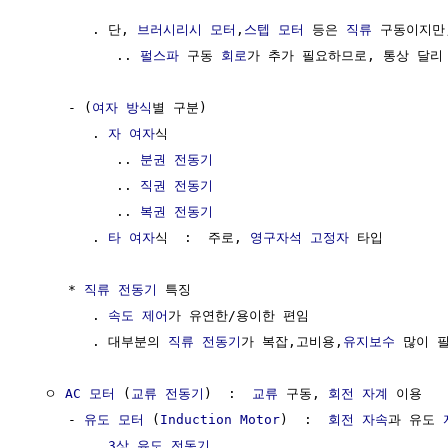
        . 단, 
브러시리시 모터
,
스텝 모터
 등은 
직류
 구동이지만,
           .. 
펄스파
 구동 
회로
가 추가 필요하므로, 통상 달리 
     - (
여자 방식
별 구분)

        . 
자 여자
식

           .. 
분권 전동기
           .. 
직권 전동기
           .. 
복권 전동기
        . 
타 여자
식  :  주로, 
영구자석
고정자
 타입

     * 
직류 전동기
 특징 

        . 
속도
제어
가 유연한/용이한 편임

        . 대부분의 
직류 전동기
가 복잡,고비용,
유지보수
 많이 필
  ㅇ 
AC 모터
 (
교류 전동기
)  :  
교류
 구동, 
회전 자계
 이용

     - 
유도 모터
 (
Induction Motor
)  :  
회전 자속
과 유도 
        . 
3상
유도 전동기