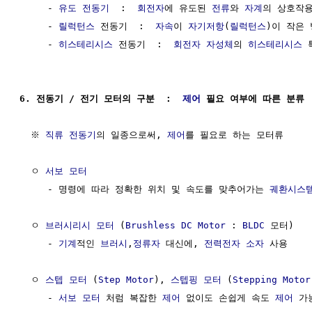
     - 
유도 전동기
  :  
회전자
에 유도된 
전류
와 
자계
의 상호작용
     - 
릴럭턴스
 전동기  :  
자속
이 
자기저항
(
릴럭턴스
)이 작은 
     - 
히스테리시스
 전동기  :  
회전자
자성체
의 
히스테리시스
 
6. 전동기 / 전기 모터의 구분  :  
제어
 필요 여부에 따른 분류
  ※ 
직류 전동기
의 일종으로써, 
제어
를 필요로 하는 모터류

  ㅇ 
서보 모터
     - 명령에 따라 정확한 위치 및 속도를 맞추어가는 
궤환시스
  ㅇ 
브러시리시 모터
 (
Brushless DC Motor
 : 
BLDC
 모터)

     - 
기계
적인 
브러시
,
정류자
 대신에, 
전력전자
소자
 사용

  ㅇ 
스텝 모터
 (
Step Motor
), 
스텝핑 모터
 (
Stepping Motor
     - 
서보 모터
 처럼 복잡한 
제어
 없이도 손쉽게 속도 
제어
 가능