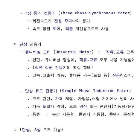
     - 
3상
동기 전동기
 (
Three Phase
Synchronous Motor
)

        · 회전속도가 
전원
주파수
와 동기

        · 속도 정밀 
제어
, 
역률
 개선용으로도 사용

  ㅇ 
단상
 전동기

     - 
유니버셜 모터
 (
Universal Motor
)  :  
직류
,
교류
 모두
        . 한편, 유니버셜 명칭이, 
직류
,
교류
 모두 사용 가능함에
        . (
직류
직권 전동기
의 확장 형태)

        . 고속,고출력 가능, 휴대용 공구(드릴 등),
진공
청소기,
     - 
단상
유도 전동기
 (
Single Phase
Induction Motor
)

        . 구조 간단, 
가격
 저렴, 가정용,소형 기기에서 널리 사
        . 기동 
토크
가 약해, 보조 
권선
 또는 콘덴서(기동용/운전
        . 종류  :  분상 기동형, 콘덴서 기동형, 콘덴서 운전형,
  ㅇ (
단상
, 
3상
 모두 가능)
