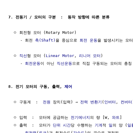
7. 전동기 / 모터의 구분  :  동작 방향에 따른 분류
  ㅇ 회전형 모터 (Rotary Motor)

     - 회전 
축(Shaft)
을 중심으로 
회전 운동
을 발생시키는 모터

  ㅇ 
직선
형 모터 (
Linear Motor
, 
리니어 모터
)

     - 
회전운동
이 아닌 
직선운동
으로 직접 구동되는 모터의 총칭

8. 전기 모터의 구동, 출력, 
제어
  ㅇ 구동계  :  
전원
 장치(입력) → 
전력 변환기
(
인버터
, 
컨버터
  ㅇ 입력  :  모터에 공급하는 
전기에너지
의 량 [W, 
와트
]

  ㅇ 출력  :  모터가 
단위
시간
당 수행하는 
기계
적 
일
의 양 (
일
     - 
회전력
(
토크
)과 회전속도(
각속도
)의 곱으로 결정됨
