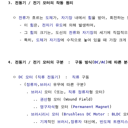
3. 전동기 / 전기 모터의 작동 원리
  ㅇ 
전류
가 흐르는 
도체
가, 
자기장
 내에서 
힘
을 받아, 회전하는 
     - 이 
힘
은, 
전자기 유도
에 의해 발생하며, 

     - 그 
힘
의 크기는, 도선의 
전류
와 
자기장
의 세기에 직접적으
     - 특히, 
도체
가 
자기장
에 수직으로 놓여 있을 때 가장 크게 
4. 전동기 / 전기 모터의 구분  :  구동 방식(
DC
/
AC
)에 따른 분
  ㅇ 
DC 모터
 (
직류 전동기
)  :  
직류
 구동                 
     - (
정류자
,
브러시
 유무에 따른 구분)

        . 
브러시
 모터 (또는, 
직류
정류자
형 모터)

           .. 
권선
형 모터 (Wound Field)

           .. 
영구자석
형 모터 (
Permanent Magnet
)

        . 
브러시리시 모터
 (
Brushless DC Motor
 : 
BLDC
 모
           .. 
기계
적인 
브러시
,
정류자
 대신에, 
반도체
트랜지스