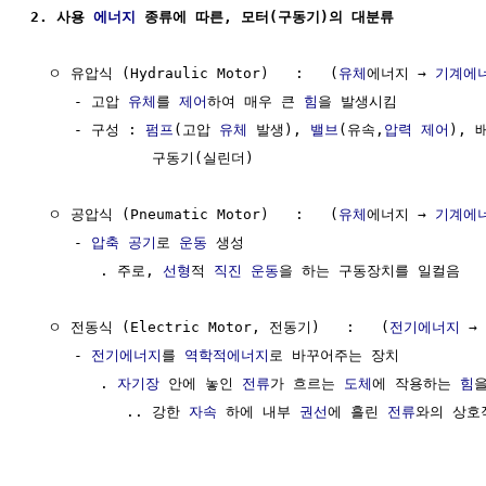
2. 사용 
에너지
 종류에 따른, 모터(구동기)의 대분류
  ㅇ 유압식 (Hydraulic Motor)   :   (
유체
에너지 → 
기계에
     - 고압 
유체
를 
제어
하여 매우 큰 
힘
을 발생시킴

     - 구성 : 
펌프
(고압 
유체
 발생), 
밸브
(유속,
압력
제어
), 
              구동기(실린더)

  ㅇ 공압식 (Pneumatic Motor)   :   (
유체
에너지 → 
기계에
     - 
압축
공기
로 
운동
 생성

        . 주로, 
선형
적 
직진 운동
을 하는 구동장치를 일컬음

  ㅇ 전동식 (Electric Motor, 전동기)   :   (
전기에너지
 → 
     - 
전기에너지
를 
역학적에너지
로 바꾸어주는 장치

        . 
자기장
 안에 놓인 
전류
가 흐르는 
도체
에 작용하는 
힘
을
           .. 강한 
자속
 하에 내부 
권선
에 흘린 
전류
와의 상호