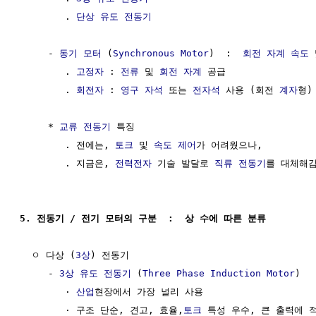
        . 
단상
유도 전동기
     - 
동기 모터
 (
Synchronous Motor
)  :  
회전 자계
속도
        . 
고정자
 : 
전류
 및 
회전 자계
 공급

        . 
회전자
 : 
영구 자석
 또는 
전자석
 사용 (회전 
계자
형)

     * 
교류 전동기
 특징

        . 전에는, 
토크
 및 
속도
제어
가 어려웠으나, 

        . 지금은, 
전력전자
 기술 발달로 
직류 전동기
를 대체해감
5. 전동기 / 전기 모터의 구분  :  상 수에 따른 분류
  ㅇ 다상 (
3상
) 전동기

     - 
3상
유도 전동기
 (
Three Phase
Induction Motor
)

        · 
산업
현장에서 가장 널리 사용

        · 구조 단순, 견고, 효율,
토크
 특성 우수, 큰 출력에 적