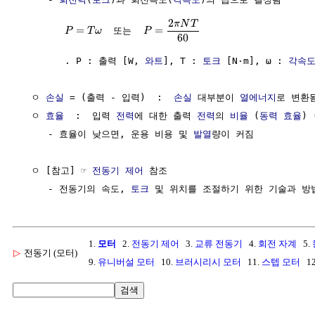
2
π
N
T
=
=
또
는
P
T
ω
P
60
        . P : 출력 [W, 
와트
], T : 
토크
 [N·m], ω : 
각속
  ㅇ 
손실
 = (출력 - 입력)  :  
손실
 대부분이 
열에너지
로 변환됨
  ㅇ 
효율
  :  입력 
전력
에 대한 출력 
전력
의 
비율
 (
동력 효율
) 
     - 효율이 낮으면, 운용 비용 및 
발열
량이 커짐

  ㅇ [참고] ☞ 
전동기 제어
 참조

     - 전동기의 속도, 
토크
1.
모터
2.
전동기 제어
3.
교류 전동기
4.
회전 자계
5.
▷
전동기 (모터)
9.
유니버설 모터
10.
브러시리시 모터
11.
스텝 모터
12
검색