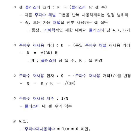
  ㅇ 셀 
클러스터
 크기 : N  = (
클러스터
 당 셀 수)

     - 다른 
주파수
채널
 그룹을 반복 사용하게되는 일정 범위의 
     - 즉, 모든 가용 
채널
을 전부 사용하는 셀 집단

        . 통상, 
기하학
적인 제한 내에서 
클러스터
 당 4,7,12
  ㅇ 
주파수 재사용
 거리 : D  = (동일 
주파수
채널
 재사용 거리)
     -  D  =  √(3N) R

        . N : 
클러스터
 당 셀 수, R : 셀 반경

  ㅇ 
주파수 재사용
 인자 : Q  = (
주파수 재사용
 거리)/(셀 반경)
     -  Q  =  D / R  =  √(3N)

  ㅇ 
주파수 재사용 계수
 : 1/N

     - 
클러스터
 내 셀 수의 역수

  ※ 만일,

     - 
주파수재사용계수
 = 1/∞ = 0 이면,
