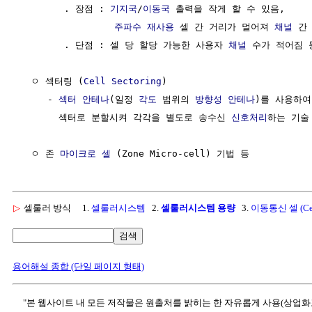
        . 장점 : 
기지국
/
이동국
 출력을 작게 할 수 있음, 

주파수 재사용
 셀 간 거리가 멀어져 
채널
 간
        . 단점 : 셀 당 할당 가능한 사용자 
채널
 수가 적어짐 등
  ㅇ 섹터링 (
Cell Sectoring
)

     - 
섹터 안테나
(일정 
각도
 범위의 
방향성
안테나
)를 사용하여
       섹터로 분할시켜 각각을 별도로 송수신 
신호처리
하는 기술

  ㅇ 존 
마이크로 셀
▷
셀룰러 방식
1.
셀룰러시스템
2.
셀룰러시스템 용량
3.
이동통신 셀 (Cel
검색
용어해설 종합 (단일 페이지 형태)
"본 웹사이트 내 모든 저작물은 원출처를 밝히는 한 자유롭게 사용(상업화