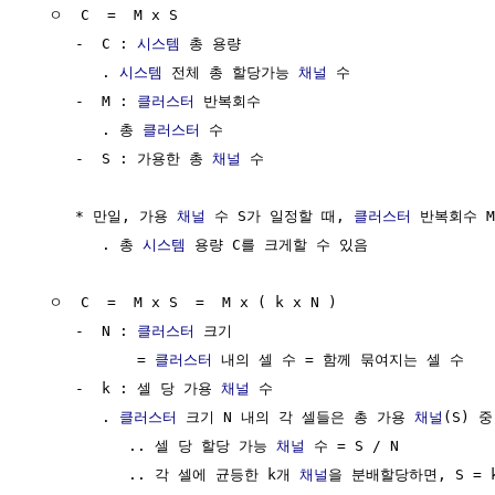
  ㅇ  C  =  M x S

     -  C : 
시스템
 총 용량

        . 
시스템
 전체 총 할당가능 
채널
 수

     -  M : 
클러스터
 반복회수

        . 총 
클러스터
 수

     -  S : 가용한 총 
채널
 수

     * 만일, 가용 
채널
 수 S가 일정할 때, 
클러스터
 반복회수 M
        . 총 
시스템
 용량 C를 크게할 수 있음

  ㅇ  C  =  M x S  =  M x ( k x N )

     -  N : 
클러스터
 크기

            = 
클러스터
 내의 셀 수 = 함께 묶여지는 셀 수 

     -  k : 셀 당 가용 
채널
 수 

        . 
클러스터
 크기 N 내의 각 셀들은 총 가용 
채널
(S) 중
           .. 셀 당 할당 가능 
채널
 수 = S / N

           .. 각 셀에 균등한 k개 
채널
을 분배할당하면, S = k 