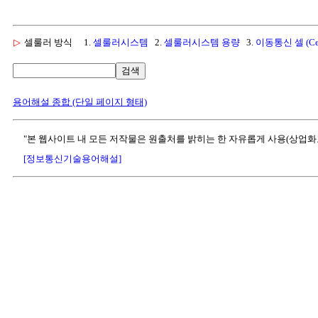
▷
셀룰러 방식
1.
셀룰러시스템
2.
셀룰러시스템 용량
3.
이동통신 셀 (Cel
검색
용어해설 종합 (단일 페이지 형태)
"본 웹사이트 내 모든 저작물은 원출처를 밝히는 한 자유롭게 사용(상업화
[정보통신기술용어해설]