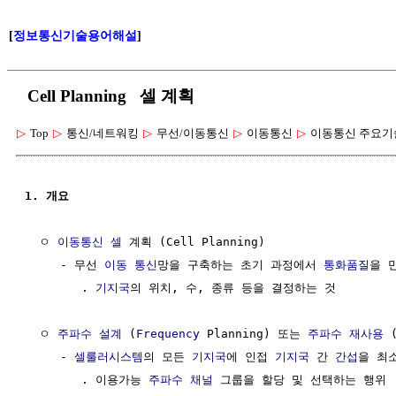
[
정보통신기술용어해설
]
Cell Planning 셀 계획
▷
Top
▷
통신/네트워킹
▷
무선/이동통신
▷
이동통신
▷
이동통신 주요기
1. 개요
  ㅇ 
이동통신 셀
 계획 (Cell Planning)

     - 무선 
이동 통신
망을 구축하는 초기 과정에서 
통화품질
을 
        . 
기지국
의 위치, 수, 종류 등을 결정하는 것

  ㅇ 
주파수
설계
 (
Frequency
 Planning) 또는 
주파수 재사용
 
     - 
셀룰러시스템
의 모든 
기지국
에 인접 
기지국
 간 
간섭
을 최소
        . 이용가능 
주파수
채널