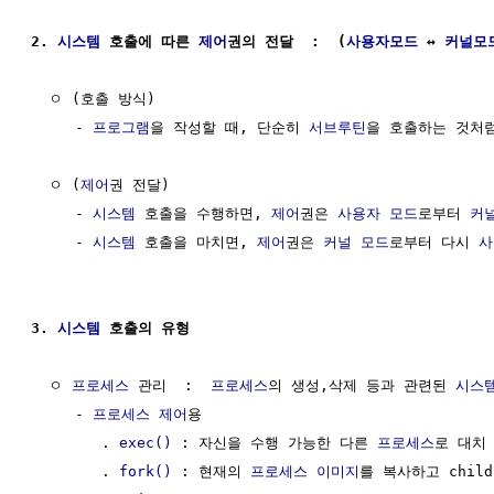
2. 
시스템
 호출에 따른 
제어
권의 전달  :  (
사용자모드
 ↔ 
커널모
  ㅇ (호출 방식)  

     - 
프로그램
을 작성할 때, 단순히 
서브루틴
을 호출하는 것처럼
  ㅇ (
제어
권 전달)  

     - 
시스템
 호출을 수행하면, 
제어
권은 
사용자 모드
로부터 
커
     - 
시스템
 호출을 마치면, 
제어
권은 
커널 모드
로부터 다시 
사
3. 
시스템
 호출의 유형
  ㅇ 
프로세스
 관리  :  
프로세스
의 생성,삭제 등과 관련된 
시스
     - 
프로세스
제어
용 

        . 
exec()
 : 자신을 수행 가능한 다른 
프로세스
로 대치
        . 
fork()
 : 현재의 
프로세스
이미지
를 복사하고 child