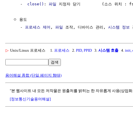
     -  
close()
: 
파일
 지정자 닫기         (소스 위치 : fs/
  ㅇ 용도

     - 
프로세스
제어
, 
파일
 조작, 디바이스 관리, 
시스템
정보
 
▷
Unix/Linux 프로세스
1.
프로세스
2.
PID, PPID
3.
시스템 호출
4.
init,
검색
용어해설 종합 (단일 페이지 형태)
"본 웹사이트 내 모든 저작물은 원출처를 밝히는 한 자유롭게 사용(상업화
[정보통신기술용어해설]