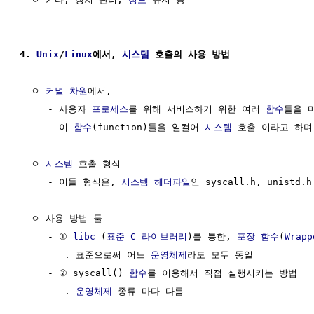
4. 
Unix
/
Linux
에서, 
시스템
 호출의 사용 방법
  ㅇ 
커널
차원
에서, 

     - 사용자 
프로세스
를 위해 서비스하기 위한 여러 
함수
들을 
     - 이 
함수
(function)들을 일컬어 
시스템
 호출 이라고 하며,
  ㅇ 
시스템
 호출 형식

     - 이들 형식은, 
시스템
헤더파일
인 syscall.h, unistd
  ㅇ 사용 방법 둘

     - ① 
libc
 (
표준 C 라이브러리
)를 통한, 
포장 함수
(
Wrapp
        . 표준으로써 어느 
운영체제
라도 모두 동일

     - ② syscall() 
함수
를 이용해서 직접 실행시키는 방법

        . 
운영체제
 종류 마다 다름
