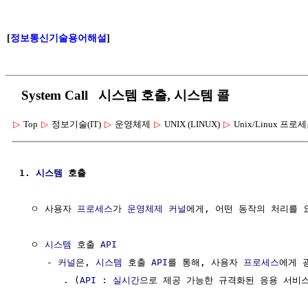
[
정보통신기술용어해설
]
System Call 시스템 호출, 시스템 콜
▷
Top
▷
정보기술(IT)
▷
운영체제
▷
UNIX (LINUX)
▷
Unix/Linux 프로
1. 
시스템
 호출
  ㅇ 사용자 
프로세스
가 
운영체제
커널
에게, 어떤 동작의 처리를 요
  ㅇ 
시스템
 호출 
API
     - 
커널
은, 
시스템
 호출 
API
를 통해, 사용자 
프로세스
에게 
        . (
API
 : 
실시간
으로 제공 가능한 규격화된 응용 서비스