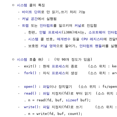
  ㅇ 
시스템
 콜의 특징

     - 
바이트
단위
로 만 읽기,쓰기 처리 가능

     - 
커널 공간
에서 실행됨

     - 
트랩
 또는 
인터럽트
를 일으키며 
커널
로 진입함

        . 한편, 
인텔 프로세서
(i386)에서는, 
소프트웨어
인터
        . 
시스템
 콜 번호, 
매개변수
 등을 
CPU
레지스터
에 전달하
        . 보호된 
커널 영역
으로 들어가, 
인터럽트
핸들
러를 실행
  ㅇ 
시스템
 호출 例)  :  (약 90개 정도가 있음)

     -  exit() : 현재 
프로세스
의 종료     (소스 위치 : kern
     -  
fork()
 : 자식 
프로세스
의 생성     (소스 위치 : arch/
     -  
open()
 : 
파일
이나 장치열기	  (소스 위치 : fs/open)

     -  
read()
 : 
파일
 지정자(fd)로 부터 읽기  (소스 위치 : fs
        . n = read(fd, buf, 
sizeof
 buf);

     -  
write()
: 
파일
 지정자(fd)로 쓰기	  (소스 위치 : fs/read_write.c)

        . n = write(fd, buf, count); 
