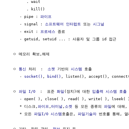
        . wait

        . kill()

     - pipe : 
파이프
     - signal : 
소프트웨어
인터럽트
 또는 
시그널
     - exit : 
프로세스
 종료

     - getuid, setuid ... : 사용자 및 그룹 id 접근

  ㅇ 메모리 확보,해제

  ㅇ 
통신
 처리  :  
소켓
 기반의 
시스템
 호출

     - 
socket()
, 
bind()
, listen(), accept(), connect(
  ㅇ 
파일 I/O
  :  표준 
화일
(장치)에 대한 
입출력 시스템 호출
     - open( ), close( ), read( ), write( ), lseek( )
     * 디스크,
파이프
,
터미널
,
소켓
 등 모든 종류의 
파일
에 대해,
     * 모든 
파일I/O
시스템
호출은, 
파일기술자
 번호를 통해, 열
  ㅇ 기타, 장치 관리, 
정보
 유지 등
