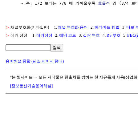
     - 즉, 1/2 보다는 7/8 에 가까울수록 
효율적
 임 (3/4 보
▷
채널부호화(기타일반)
1.
채널 부호화 용어
2.
하다마드 행렬
3.
터보 
▷
에러 정정
1.
에러정정
2.
해밍 코드
3.
길쌈 부호
4.
RS 부호
5.
FEC
검색
용어해설 종합 (단일 페이지 형태)
"본 웹사이트 내 모든 저작물은 원출처를 밝히는 한 자유롭게 사용(상업화
[정보통신기술용어해설]