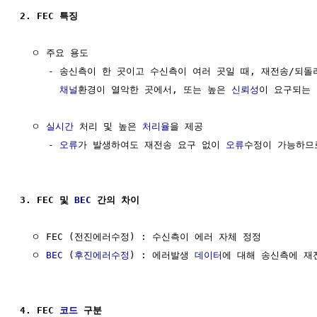
2. FEC 특징
  ㅇ 주요 용도

     - 송신측이 한 곳이고 수신측이 여러 곳일 때, 재전송/되돌
채널
환경이 열악한 곳에서, 또는 높은 
신뢰성
이 요구되는 
  ㅇ 
실시간
 처리 및 높은 
처리율
을 제공

     - 
오류
가 발생하여도 재전송 요구 없이 
오류
수정이 가능하므로
3. FEC 및 
BEC
 간의 차이
  ㅇ FEC (전진에러수정) : 수신측이 에러 자체 정정

  ㅇ 
BEC
 (
후진에러수정
) : 에러발생 
데이터
에 대해 송신측에 재
4. FEC 
코드
 구분