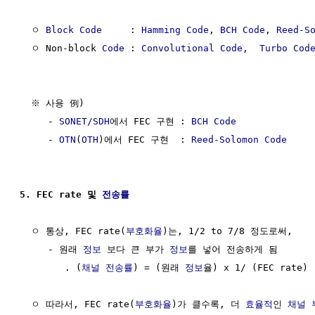
  ㅇ 
Block Code
     : 
Hamming Code
, 
BCH Code
, 
Reed-S
  ㅇ Non-block 
Code
 : 
Convolutional Code
,  
Turbo Cod
  ※ 사용 例)

     - 
SONET/SDH
에서 FEC 구현 : 
BCH Code
     - 
OTN
(
OTH
)에서 FEC 구현  : 
Reed-Solomon Code
5. FEC rate 및 
전송률
  ㅇ 통상, FEC rate(
부호화율
)는, 1/2 to 7/8 정도로써,

     - 원래 
정보
 보다 큰 부가 
정보
를 넣어 전송하게 됨

        . (
채널
전송률
) = (원래 
정보
율) x 1/ (FEC rate)

  ㅇ 따라서, FEC rate(
부호화율
)가 클수록, 더 
효율적
인 
채널 