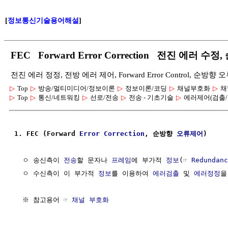
[
정보통신기술용어해설
]
FEC Forward Error Correction 전진 에러 수
전진 에러 정정, 전방 에러 제어, Forward Error Control, 순방향 오
▷
Top
▷
방송/멀티미디어/정보이론
▷
정보이론/코딩
▷
채널부호화
▷
채
▷
Top
▷
통신/네트워킹
▷
선로/전송
▷
전송 - 기초기술
▷
에러제어(검출/
1. FEC (Forward 
Error Correction
, 순방향 
오류제어
)
  ㅇ 송신측이 
전송
할 문자나 
프레임
에 부가적 
정보
(☞ 
Redundanc
  ㅇ 수신측이 이 부가적 
정보
를 이용하여 
에러검출
 및 
에러정정
을
  ※ 참고용어 ☞ 
채널 부호화