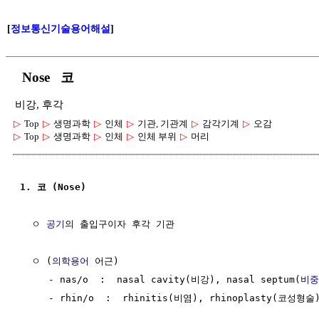
[
정보통신기술용어해설
]
Nose 코
비강, 후각
▷
Top
▷
생명과학
▷
인체
▷
기관, 기관계
▷
감각기계
▷
오감
▷
Top
▷
생명과학
▷
인체
▷
인체 부위
▷
머리
1. 코 (Nose)
  ㅇ 
공기
의 출입구이자 후각 기관

  ㅇ (
의학용어
 어근) 

     - nas/o  :  nasal cavity(비강), nasal septum(
비중
     - rhin/o  :  rhinitis(비염), rhinoplasty(코성형술