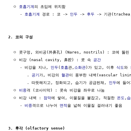
  ㅇ 
호흡기계
의 초입에 위치함

     - 
호흡기계
 경로 : 코 -> 
인두
 -> 
후두
 -> 기관(trache
2. 코의 구성
  ㅇ 콧구멍, 외비공(外鼻孔) (Nares, nostrils) : 코에 뚫린
  ㅇ 비강 (nasal cavity, 鼻腔) : 콧 속 
공간
     - 비강을 지나, 
인두
(
호흡
관,
소화관
)가 있고, 이후 
식도
와 
        . 
공기
가, 비강의 
혈관
이 풍부한 내벽(vascular lini
        . 따뜻해지고, 정화되고, 습기가 공급된채, 
인두
에 들어
  ㅇ 
비중
격 (코사이막) : 콧속 비강을 좌우로 나눔

  ㅇ 비강 내벽 : 
점막
에 쌓여, 이물질을 붙잡고, 적절한 
온도
,
습
     - 
비중
격으로 나누어 
면적
을 넓혀 이물질 걸러내기 좋음

3. 후각 (olfactory sense)