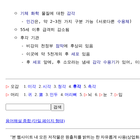
  ㅇ 
기체
화학
 물질에 대한 
감각
     - 
인간
은, 약 2~3천 가지 구분 가능 (서로다른 
수용체
)

  ㅇ 55세 이후 급격히 감소됨

  ㅇ 후각 기관

     - 비강의 천정부 
점막
에 후상피 있음

     - 이곳에 약 5천개의 후 
세포
 있음

     - 후 
세포
 앞에, 후 소모라는 냄새 
감각 수용기
가 있어, 이
▷
오감
1.
미각
2.
시각
3.
청각
4.
후각
5.
촉각
▷
머리
1.
귀
2.
코
3.
인두
4.
머리뼈
5.
▷
뇌
6.
▷
눈
7.
▷
입
검색
용어해설 종합 (단일 페이지 형태)
"본 웹사이트 내 모든 저작물은 원출처를 밝히는 한 자유롭게 사용(상업화