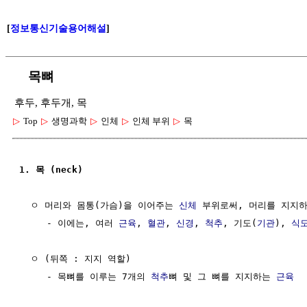
[
정보통신기술용어해설
]
목뼈
후두, 후두개, 목
▷
Top
▷
생명과학
▷
인체
▷
인체 부위
▷
목
1. 목 (neck)
  ㅇ 머리와 몸통(가슴)을 이어주는 
신체
 부위로써, 머리를 지지하
     - 이에는, 여러 
근육
, 
혈관
, 
신경
, 
척추
, 기도(
기관
), 
식
  ㅇ (뒤쪽 : 지지 역할)

     - 목뼈를 이루는 7개의 
척추
뼈 및 그 뼈를 지지하는 
근육