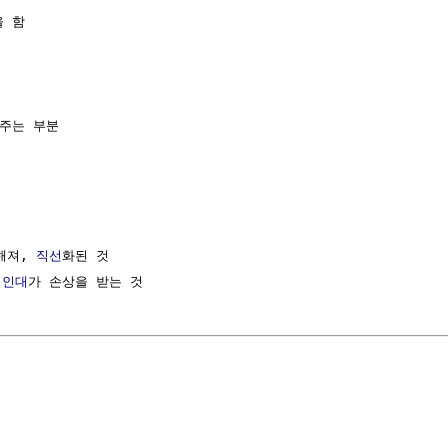
 함

주는 부분

해져, 
직선
화된 것

 
인대