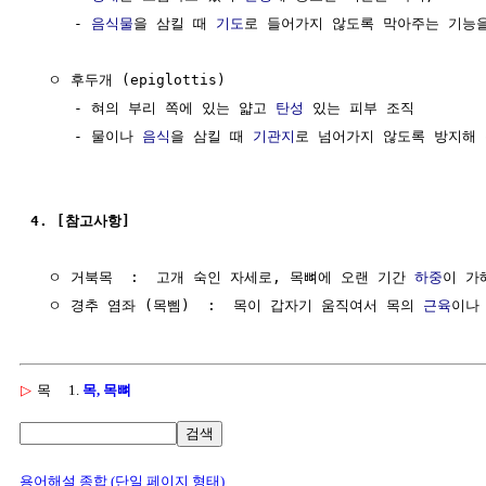
     - 
음식물
을 삼킬 때 
기도
로 들어가지 않도록 막아주는 기능을
  ㅇ 후두개 (epiglottis)

     - 혀의 부리 쪽에 있는 얇고 
탄성
 있는 피부 조직

     - 물이나 
음식
을 삼킬 때 
기관지
로 넘어가지 않도록 방지해 
4. [참고사항]
  ㅇ 거북목  :  고개 숙인 자세로, 목뼈에 오랜 기간 
하중
이 가
  ㅇ 경추 염좌 (목삠)  :  목이 갑자기 움직여서 목의 
근육
이나
▷
목
1.
목, 목뼈
검색
용어해설 종합 (단일 페이지 형태)