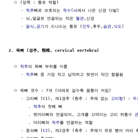
  ㅇ (앞쪽 : 통로 역할)

     - 
척추
뼈로 보호되는 
척수
(
뇌
에서 나온 신경 다발)

     - 뇌,얼굴로 연결되는 작은 
혈관
,신경

     - 
음식
,
공기
가 드나드는 통로 (
인두
,후두,
숨관
,
식도
)

2. 목뼈 (경추, 頸椎, cervical vertebra)
  ㅇ 
척추
의 목뼈 부위를 이룸

     - 
척추
뼈 중 가장 작고 납작하고 뒷면이 약간 함몰됨

  ㅇ 목뼈 갯수 : 7개 (아래로 갈수록 몸통이 커짐)

     - 고리뼈 (C1), 제1경추 (환추 : 추체 없는 
고리형
) : 
두
        . 
척추
의 첫째 뼈

        . 뒷머리뼈와 연결되어, 고개를 끄덕이는 고리 뒤통수 
        . 머리뼈와 
척주
를 연결하는 역할 

     - 중쇠뼈 (
C2
), 제2경추 (축추 : 추체가 위로 뻗어 머리 