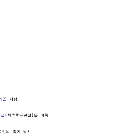
개골
 지탱

관절
(환추후두관절)을 이룸

회전의 축이 됨)
