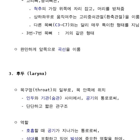
     * 고리뼈,중쇠뼈는, 

        . 
척추
의 가장 위쪽에 자리 잡고, 머리를 받쳐줌

        . 상하좌우로 움직여주는 고리중쇠관절(환축관절)을 이룸

        . 다른 목뼈(
C3
~C7)와는 달리 매우 특이한 형태를 지님

     - 3번~7번 목뼈  :  거의 같은 형태 

  ㅇ 완만하게 앞쪽으로 
곡선
을 이룸

3. 후두 (larynx)
  ㅇ 목구멍(throat)의 일부로, 목 안쪽에 위치

     - 
인두
와 
기관
(
숨관
) 사이에서, 
공기
의 통로로써, 

     - 단단하고 짧은 관구조

  ㅇ 역할

     - 
호흡
할 때 
공기
가 지나가는 통로로써, 

     - 
성대
를 포함하고 있어 
발성
에 중요한 역할을 하며,
