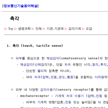
[
정보통신기술용어해설
]
촉각
▷
Top
▷
생명과학
▷
인체
▷
기관, 기관계
▷
감각기계
▷
오감
1. 촉각 (touch, tactile sense)
  ㅇ 
피부
를 중심으로 한 
체성감각
(somatosensory sense)의 한
     - 
체성감각
(
신체
감각)은, 단일 
자극
 유형인 시각,
청각
,
후각
        . 단순한 
물리
적 접촉뿐 아니라, 

        . 여러 
자극
(
압력
,
진동
,
온도
,
통증
)을 포함하는 
다차원
적
  ㅇ 피부 내 다양한 
감각수용기
(sensory receptor)를 통해 감
     - mechanoreceptor : 
기계
적 
자극
수용기
 (
압력
,
진동
 등)
        . 피부의 
기계
적 변형(압흔,
진동
 또는 늘어짐)을 
뇌
 전