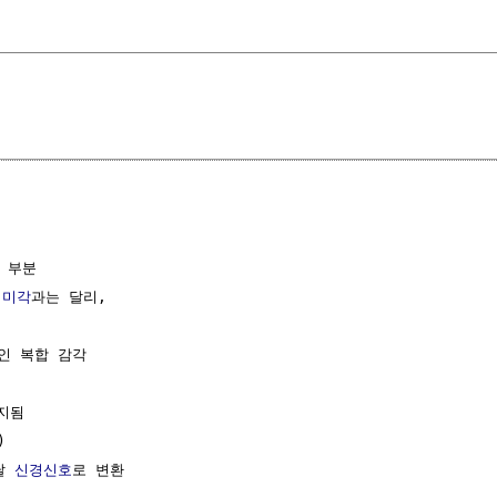
 부분

,
미각
과는 달리, 

인 복합 감각

지됨



달 
신경신호
로 변환
