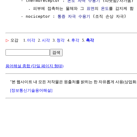
     - thermoreceptor : 
온도
자극
수용기
 (따뜻함/차가움)

        . 피부에 접촉하는 물체와 그 
표면
의 
온도
를 감지케 함

     - nociceptor : 
통증
자극
수용기
▷
오감
1.
미각
2.
시각
3.
청각
4.
후각
5.
촉각
검색
용어해설 종합 (단일 페이지 형태)
"본 웹사이트 내 모든 저작물은 원출처를 밝히는 한 자유롭게 사용(상업화
[정보통신기술용어해설]