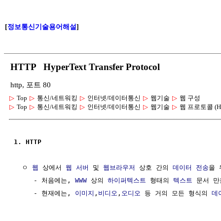
[
정보통신기술용어해설
]
HTTP HyperText Transfer Protocol
http, 포트 80
▷
Top
▷
통신/네트워킹
▷
인터넷/데이터통신
▷
웹기술
▷
웹 구성
▷
Top
▷
통신/네트워킹
▷
인터넷/데이터통신
▷
웹기술
▷
웹 프로토콜 (H
1. HTTP
  ㅇ 
웹
 상에서 
웹 서버
 및 
웹브라우저
 상호 간의 
데이터
전송
을 
     - 처음에는, 
WWW
 상의 
하이퍼텍스트
 형태의 
텍스트
 문서 만
     - 현재에는, 
이미지
,
비디오
,
오디오
 등 거의 모든 형식의 
데