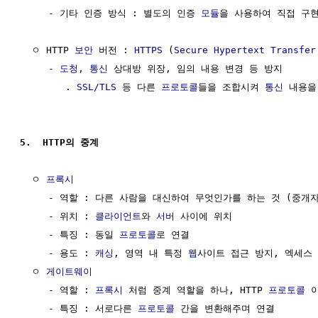
     - 기타 인증 방식 : 별도의 인증 
모듈
을 사용하여 직접 구현
  ㅇ HTTP 
보안
 버전 : 
HTTPS
 (
Secure Hypertext Transfer
     - 
도청
, 
통신
 상대방 위장, 임의 내용 변경 등 방지

        . 
SSL/TLS
 등 다른 
프로토콜
들을 조합시켜 
통신
 내용을
5.  HTTP의 중계
  ㅇ 
프록시
     - 역할 : 다른 사람을 대신하여 무엇인가를 하는 것 (중개자)
     - 위치 : 
클라이언트
와 
서버
 사이에 위치

     - 특징 : 동일 
프로토콜
로 연결

     - 용도 : 
캐싱
, 영역 내 특정 
웹
사이트 접근 방지, 엑세스 
  ㅇ 
게이트웨이
     - 역할 : 
프록시
 처럼 중계 역할을 하나, HTTP 
프로토콜
 
     - 특징 : 서로다른 
프로토콜
 간을 변환해주며 연결
