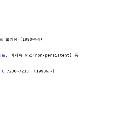
로 불리움 (1990년경)

렉트
, 비지속 연결(non-persistent) 등

FC
 7230~7235  (1998년~)      
