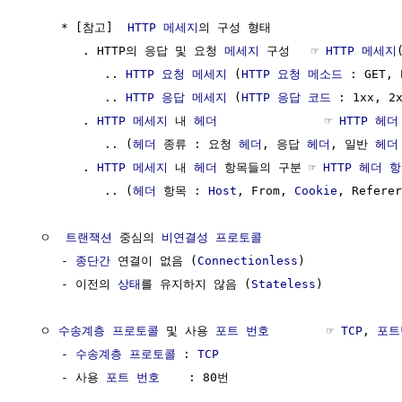
     * [참고]  
HTTP 메세지
의 구성 형태 

        . HTTP의 응답 및 요청 
메세지
 구성   ☞ 
HTTP 메세지
           .. 
HTTP 요청 메세지
 (
HTTP 요청 메소드
 : GET, 
           .. 
HTTP 응답 메세지
 (
HTTP 응답 코드
 : 1xx, 2x
        . 
HTTP 메세지
 내 
헤더
               ☞ 
HTTP 헤더
           .. (
헤더
 종류 : 요청 
헤더
, 응답 
헤더
, 일반 
헤더
        . 
HTTP 메세지
 내 
헤더
 항목들의 구분 ☞ 
HTTP 헤더 
           .. (
헤더
 항목 : 
Host
, From, 
Cookie
, Referer
  ㅇ  
트랜잭션
 중심의 
비연결성
프로토콜
     - 
종단간
 연결이 없음 (
Connectionless
) 

     - 이전의 
상태
를 유지하지 않음 (
Stateless
)

  ㅇ 
수송계층
프로토콜
 및 사용 
포트 번호
        ☞ 
TCP
, 
포트
     - 
수송계층
프로토콜
 : 
TCP
     - 사용 
포트 번호
    : 80번
