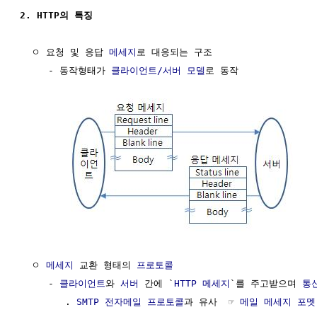
2. HTTP의 특징
  ㅇ 요청 및 응답 
메세지
로 대응되는 구조

     - 동작형태가 
클라이언트/서버
모델
로 동작

  ㅇ 
메세지
 교환 형태의 
프로토콜
     - 
클라이언트
와 
서버
 간에 `
HTTP 메세지
`를 주고받으며 
통
        . 
SMTP
전자메일
프로토콜
과 유사  ☞ 
메일 메세지 포멧