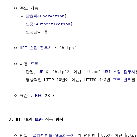
  ㅇ 주요 기능

     - 
암호화
(
Encryption
)

     - 
인증(Authentication)
     - 변경감지 등

  ㅇ 
URI 스킴
접두사
 : `https`

  ㅇ 사용 
포트
     - 만일, 
URL
이 `http`가 아닌 `https` 
URI 스킴
접두사
     - 통상적인 HTTP 80번이 아닌, HTTPS 443번 
포트 번호
를 
  ㅇ 표준 : 
RFC
 2818

3. HTTPS의 
보안
 작동 방식
  ㅇ 만일, 
클라이언트
(
웹브라우저
)가 평범한 http가 아닌 https