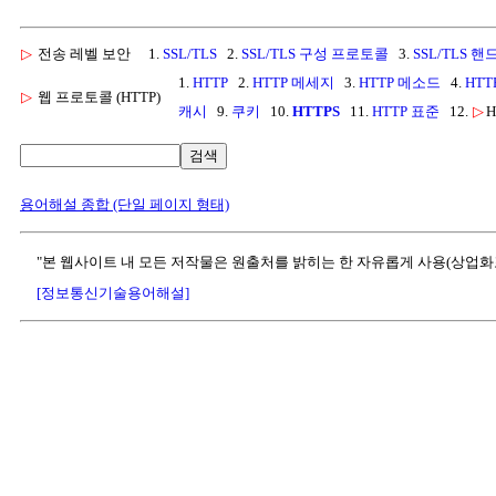
▷
전송 레벨 보안
1.
SSL/TLS
2.
SSL/TLS 구성 프로토콜
3.
SSL/TLS 
1.
HTTP
2.
HTTP 메세지
3.
HTTP 메소드
4.
HT
▷
웹 프로토콜 (HTTP)
캐시
9.
쿠키
10.
HTTPS
11.
HTTP 표준
12.
▷
H
검색
용어해설 종합 (단일 페이지 형태)
"본 웹사이트 내 모든 저작물은 원출처를 밝히는 한 자유롭게 사용(상업화
[정보통신기술용어해설]