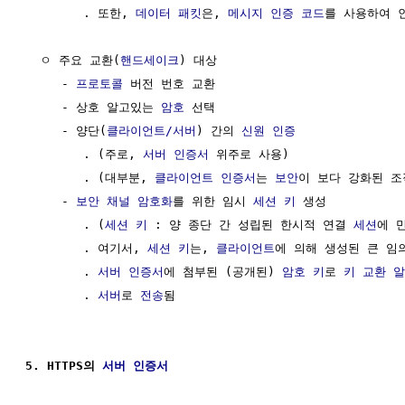
        . 또한, 
데이터
패킷
은, 
메시지 인증 코드
를 사용하여 
  ㅇ 주요 교환(
핸드세이크
) 대상 

     - 
프로토콜
 버전 번호 교환

     - 상호 알고있는 
암호
 선택

     - 양단(
클라이언트/서버
) 간의 
신원 인증
        . (주로, 
서버
인증서
 위주로 사용)

        . (대부분, 
클라이언트
인증서
는 
보안
이 보다 강화된 조
     - 
보안 채널
암호화
를 위한 임시 
세션 키
 생성

        . (
세션 키
 : 양 종단 간 성립된 한시적 연결 
세션
에 
        . 여기서, 
세션 키
는, 
클라이언트
에 의해 생성된 큰 임의
        . 
서버
인증서
에 첨부된 (공개된) 
암호 키
로 
키 교환
알
        . 
서버
로 
전송
됨

5. HTTPS의 
서버
인증서