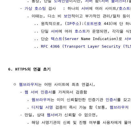
        . 통상, 단일 
도메인명
이지만, 
서버
 팜(
서버
클러스터
)
     - 
가상 호스팅
 검사   : 하나의 
서버
에 여러 사이트/
호스트
        . 이때는, 다소 비 
보안
적이고 부가적인 관리/절차 등이 
           .. 원칙적으로, (
IP주소
):(
포트번호
 443)에 단 하
           .. 단일 
서버
에 여러 
호스트
가 운영되면, 각각을 식
           .. 단순 
텍스트
(
Server
 Name Indication)로 
서
           .. 
RFC 4366 (Transport Layer Security (TL
6. HTTPS의 연결 초기
  ㅇ 
웹브라우저
는 어떤 사이트에 최초 연결시,

     - 
웹 서버
인증서
를 가져와서 검증함

        . 
웹브라우저
는 이미 신뢰할만한 인증기관 
인증서
를 갖고
        . 
디지털 서명
 검증이 즉시 가능 함 (보통, 
웹브라우저
     - 만일, 상대 
웹서버
가 신뢰할 수 없으면, 
