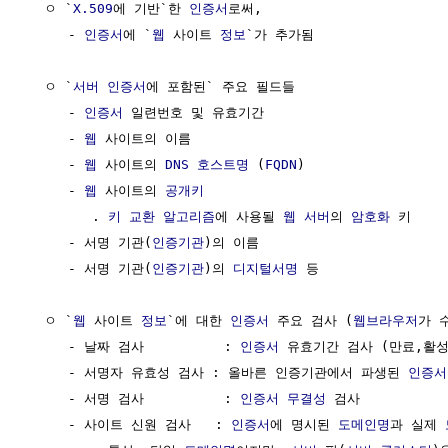
  ㅇ `
X.509
에 기반`한 
인증서
로써,                       
     - 
인증서
에 `
웹
 사이트 
정보
`가 추가됨

  ㅇ `
서버
인증서
에 포함된` 주요 필드들

     - 
인증서
 일련번호 및 유효기간

     - 
웹
 사이트의 이름

     - 
웹
 사이트의 
DNS
호스트명
 (
FQDN
)

     - 
웹
 사이트의 
공개키
        . 
키 교환
알고리즘
에 사용될 
웹 서버
의 
암호화
 키

     - 서명 기관(
인증기관
)의 이름

     - 서명 기관(
인증기관
)의 
디지털서명
 등

  ㅇ `
웹
 사이트 
정보
`에 대한 
인증서
 주요 검사 (
웹브라우저
가 수
     - 날짜 검사          : 
인증서
 유효기간 검사 (만료,활성
     - 서명자 유효성 검사 : 올바른 인증기관에서 파생된 
인증서
     - 서명 검사          : 
인증서
무결성
 검사

     - 사이트 신원 검사   : 
인증서
에 명시된 
도메인명
과 실제 