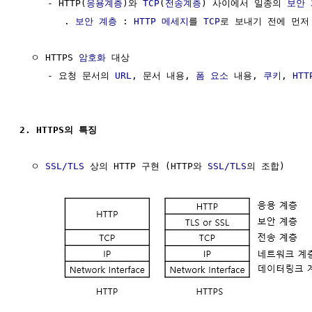
     - HTTP(
응용계층
)와 
TCP
(
전송계층
) 사이에서 일종의 
보안
        . 
보안
계층
 : 
HTTP 메세지
를 
TCP
로 보내기 전에 먼저
  ㅇ HTTPS 
암호화
 대상

     - 요청 문서의 
URL
, 문서 내용, 
폼 요소
 내용, 
쿠키
, 
HT
2. HTTPS의 특징
  ㅇ 
SSL/TLS
 상의 HTTP 구현 (HTTP와 
SSL/TLS
의 조합)
