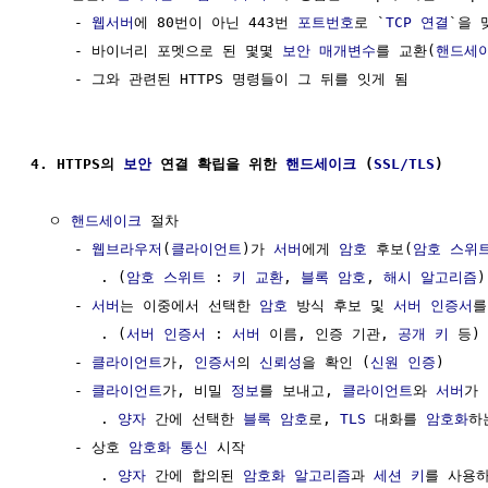
     - 
웹서버
에 80번이 아닌 443번 
포트번호
로 `
TCP 연결
`을 맺
     - 바이너리 포멧으로 된 몇몇 
보안
매개변수
를 교환(
핸드세
     - 그와 관련된 HTTPS 명령들이 그 뒤를 잇게 됨 

4. HTTPS의 
보안
 연결 확립을 위한 
핸드세이크
 (
SSL/TLS
)
  ㅇ 
핸드세이크
 절차

     - 
웹브라우저
(
클라이언트
)가 
서버
에게 
암호
 후보(
암호 스위
        . (
암호 스위트
 : 
키 교환
, 
블록 암호
, 
해시 알고리즘
)

     - 
서버
는 이중에서 선택한 
암호
 방식 후보 및 
서버
인증서
를
        . (
서버
인증서
 : 
서버
 이름, 인증 기관, 
공개 키
 등) 
     - 
클라이언트
가, 
인증서
의 
신뢰성
을 확인 (
신원 인증
)

     - 
클라이언트
가, 비밀 
정보
를 보내고, 
클라이언트
와 
서버
가 
        . 
양자
 간에 선택한 
블록 암호
로, 
TLS
 대화를 
암호화
하
     - 상호 
암호화
통신
 시작

        . 
양자
 간에 합의된 
암호화 알고리즘
과 
세션 키
를 사용하