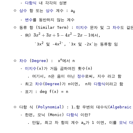
     - 
다항식
 내 각각의 성분

  ㅇ 
상수
 항 또는 
상수
 계수 : a
0
     - 
변수
를 동반하지 않는 계수

  ㅇ 동류 항 (Similar Term) : 
미지수
 문자 및 그 
차수
도 같은
2
2
3
+
3
+
5
−
4
−
2
−
1
     - 例) 
에서, 

x
x
x
x
2
2
           `3x
 및 -4x
`, `3x 및 -2x`는 동류항 임

n
  ㅇ 
차수
 (
Degree
) :  x
에서 n  

     - 
미지수
(x)가 거듭 곱하여진 횟수(n)

        . 여기서, n은 음이 아닌 
정수
로써, 지수 라고 함

     - 최고 
차수
(
Degree
)가 n이면,  n차 
다항식
이라고 함

     - 표기 : deg f(x) = n

  ㅇ 다항 식 (
Polynomial
) : 1.항 우변의 대수식(
Algebraic
     - 한편, 모닉 (Monic) 
다항식
 이란?

        . 만일, 최고 차 항의 계수 a
가 1 이면, 이를 
모닉 
n