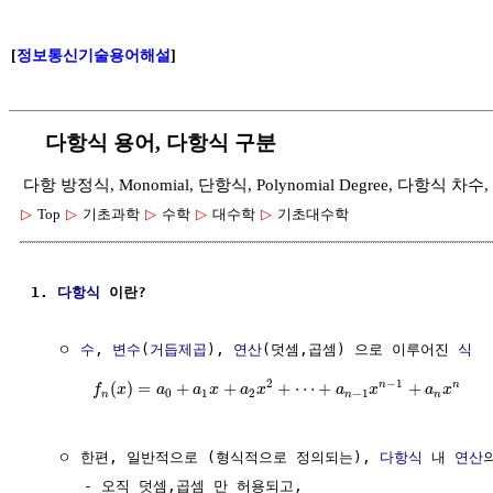
[
정보통신기술용어해설
]
다항식 용어, 다항식 구분
다항 방정식, Monomial, 단항식, Polynomial Degree, 다항식 차수, 차
▷
Top
▷
기초과학
▷
수학
▷
대수학
▷
기초대수학
1. 
다항식
 이란?
   ㅇ 
수
, 
변수
(
거듭제곱
), 
연산
(덧셈,곱셈) 으로 이루어진 
식
2
−
1
n
n
(
)
=
+
+
+
⋯
+
+
f
x
a
a
x
a
x
a
x
a
x
0
1
2
−
1
n
n
n
   ㅇ 한편, 일반적으로 (형식적으로 정의되는), 
다항식
 내 
연산
      - 오직 덧셈,곱셈 만 허용되고,
