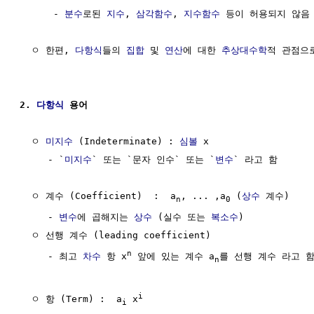
      - 
분수
로된 
지수
, 
삼각함수
, 
지수함수
 등이 허용되지 않음

  ㅇ 한편, 
다항식
들의 
집합
 및 
연산
에 대한 
추상대수학
적 관점으로
2. 
다항식
 용어
  ㅇ 
미지수
 (Indeterminate) : 
심볼
 x

     - `
미지수
` 또는 `문자 인수` 또는 `
변수
` 라고 함

  ㅇ 계수 (Coefficient)  :  a
, ... ,a
 (
상수
 계수)

n
0
     - 
변수
에 곱해지는 
상수
 (실수 또는 
복소수
)

  ㅇ 선행 계수 (leading coefficient)

n
     - 최고 
차수
 항 x
 앞에 있는 계수 a
를 선행 계수 라고 함
n
i
  ㅇ 항 (Term) :  a
 x
i