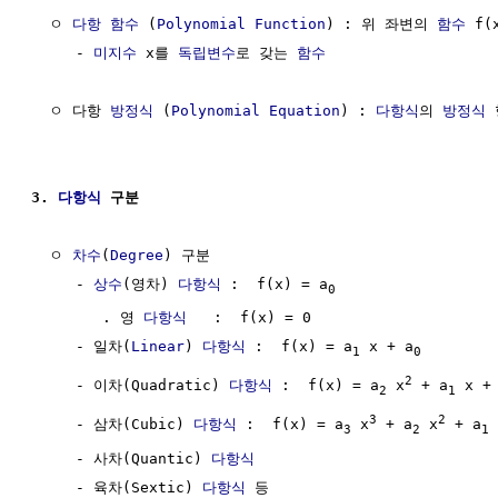
  ㅇ 
다항 함수
 (
Polynomial
Function
) : 위 좌변의 
함수
 f(x
     - 
미지수
 x를 
독립변수
로 갖는 
함수
  ㅇ 다항 
방정식
 (
Polynomial
Equation
) : 
다항식
의 
방정식
 
3. 
다항식
 구분
  ㅇ 
차수
(
Degree
) 구분 

     - 
상수
(영차) 
다항식
 :  f(x) = a
0
        . 영 
다항식
   :  f(x) = 0

     - 일차(
Linear
) 
다항식
 :  f(x) = a
 x + a
1
0
2
     - 이차(Quadratic) 
다항식
 :  f(x) = a
 x
 + a
 x +
2
1
3
2
     - 삼차(Cubic) 
다항식
 :  f(x) = a
 x
 + a
 x
 + a
 
3
2
1
     - 사차(Quantic) 
다항식
     - 육차(Sextic) 
다항식
 등
