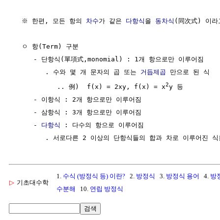
  ※ 한편, 모든 항의 
차수
가 같은 
다항식
을 
동차식
(同次式) 이라고
  ㅇ 항(Term) 구분 

     - 단항식(單項式,monomial) : 1개 항으로만 이루어짐

        . 수와 몇 개 문자의 곱 또는 
거듭제곱
 만으로 된 식   
2
           .. 例)  f(x) = 2xy, f(x) = x
y 등

     - 이항식 : 2개 항으로만 이루어짐

     - 삼항식 : 3개 항으로만 이루어짐

     - 
다항식
 : 다수의 항으로 이루어짐

1.
수식 (방정식 등) 이란?
2.
방정식
3.
방정식 용어
4.
방
▷
기초대수학
수분해
10.
연립 방정식
검색