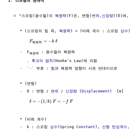
2. 스프링의 관계식
  ㅇ "스프링(용수철)의 
복원력
(F)은, 변형(
변위
,
신장량
)(δ)에, 
     * (스프링의 
힘
 즉, 
복원력
) = (비례 계수 : 스프링 
상수
)
=
−
F
k
δ
복
원
력
     -  F
 : 용수철의 복원력

복원력
        . 
후크의 법칙
(Hooke's Law)에 의함

     -  `-` 부호 : 
힘
과 복원력 방향이 서로 반대이므로

     * (변형)

     -  δ : 변형 / 
변위
 / 
신장량
 (
Displacement
)  [m]

=
−
(
1
/
)
=
−
δ
k
F
f
F
     * (비례 계수)

     -  k : 스프링 
상수
(Spring 
Constant
), 
선형
탄성계수
,