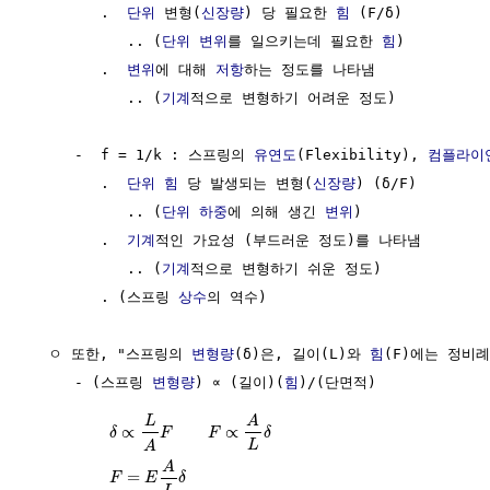
        .  
단위
 변형(
신장량
) 당 필요한 
힘
 (F/δ)

           .. (
단위
변위
를 일으키는데 필요한 
힘
)

        .  
변위
에 대해 
저항
하는 정도를 나타냄

           .. (
기계
적으로 변형하기 어려운 정도)

     -  f = 1/k : 스프링의 
유연도
(Flexibility), 
컴플라이
        .  
단위
힘
 당 발생되는 변형(
신장량
) (δ/F)

           .. (
단위
하중
에 의해 생긴 
변위
)

        .  
기계
적인 가요성 (부드러운 정도)를 나타냄

           .. (
기계
적으로 변형하기 쉬운 정도)

        . (스프링 
상수
의 역수)

  ㅇ 또한, "스프링의 
변형량
(δ)은, 길이(L)와 
힘
(F)에는 정비례
     - (스프링 
변형량
) ∝ (길이)(
힘
)/(단면적)   

L
A
∝
∝
δ
F
F
δ
L
A
A
=
F
E
δ