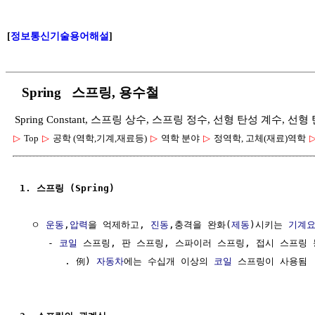
[
정보통신기술용어해설
]
Spring 스프링, 용수철
Spring Constant, 스프링 상수, 스프링 정수, 선형 탄성 계수, 
▷
Top
▷
공학 (역학,기계,재료등)
▷
역학 분야
▷
정역학, 고체(재료)역학
1. 스프링 (Spring)
  ㅇ 
운동
,
압력
을 억제하고, 
진동
,충격을 완화(
제동
)시키는 
기계
     - 
코일
 스프링, 판 스프링, 스파이러 스프링, 접시 스프링 등
        . 例) 
자동차
에는 수십개 이상의 
코일
 스프링이 사용됨
