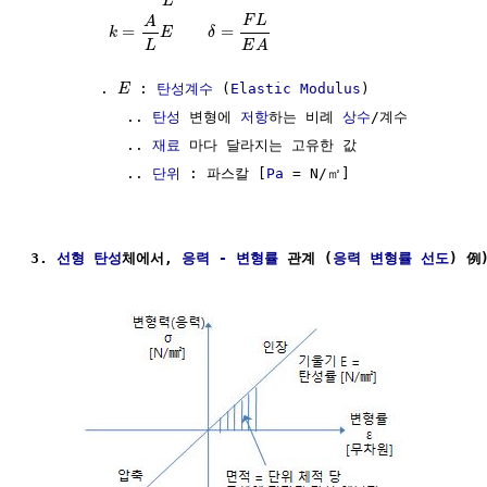
L
F
L
A
=
=
k
E
δ
L
E
A
        . 
 : 
탄성계수
 (
Elastic Modulus
)

E
           .. 
탄성
 변형에 
저항
하는 비례 
상수
/계수

           .. 
재료
 마다 달라지는 고유한 값

           .. 
단위
 : 파스칼 [
Pa
 = N/㎡]

3. 
선형
탄성
체에서, 
응력 - 변형률
 관계 (
응력 변형률 선도
) 例