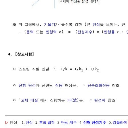
  ※ 위 그림에서, 
기울기
가 클수록 강한 (큰 
탄성
을 보이는, 큰 
     - (
응력
 또는 
변형력
 σ)  =  (
탄성계수
) x (
변형률
 ε : 
4. [참고사항]
  ㅇ 스프링 직렬 연결  :  1/k = 1/k
 + 1/k
1
2
  ㅇ 
선형
탄성
과 관련된 
진동
 현상은,  ☞ 
단순조화진동
 참조

  ㅇ `
고체
매질
`에서 진행하는 
파(波)
는,  ☞ 
탄성파
▷
탄성
1.
탄성
2.
후크 법칙
3.
탄성 계수
4.
선형 탄성계수
5.
컴플라이