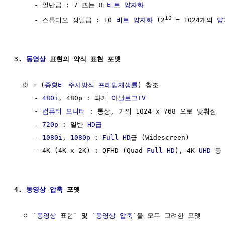
     - 일반급 : 7 또는 8 
비트
양자화
10
     - 스튜디오 정밀급 : 10 
비트
양자화
 (2
 = 1024개의 
양
3. 
동영상
 표현의 약식 표현 포멧
  ※ ☞ (
종횡비 주사방식 프레임재생률
) 참조

     - 
480i
, 480p : 과거 
아날로그TV
     - 
컴퓨터
모니터
 : 통상, 거의 1024 x 768 으로 맞춰짐

     - 
720p
 : 일반 
HD급
     - 
1080i
, 
1080p
 : 
Full HD
급 (Widescreen)

     - 4K (4K x 2K) : QFHD (Quad 
Full HD
), 4K 
UHD
 등

4. 
동영상 압축
 포멧
  ㅇ `
동영상
 표현` 및 `
동영상 압축
`을 모두 고려한 포멧
