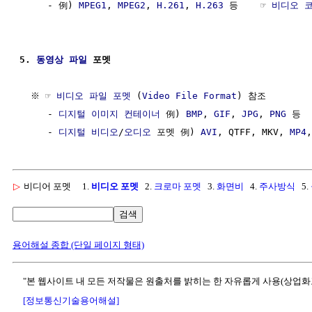
     - 例) 
MPEG1
, 
MPEG2
, 
H.261
, 
H.263
 등    ☞ 
비디오 
5. 
동영상
파일
 포멧
  ※ ☞ 
비디오 파일 포멧
 (
Video File Format
) 참조

     - 
디지털
이미지
컨테이너
 例) 
BMP
, 
GIF
, 
JPG
, 
PNG
 등

     - 
디지털
비디오
/
오디오
 포멧 例) 
AVI
, QTFF, MKV, 
MP4
,
▷
비디어 포멧
1.
비디오 포멧
2.
크로마 포멧
3.
화면비
4.
주사방식
5.
검색
용어해설 종합 (단일 페이지 형태)
"본 웹사이트 내 모든 저작물은 원출처를 밝히는 한 자유롭게 사용(상업화
[정보통신기술용어해설]