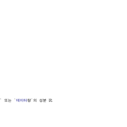
` 또는 `
데이터
량`의 성분 比
