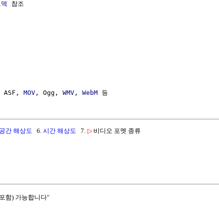
코덱
 참조

 ASF, 
MOV
, Ogg, 
WMV
, 
WebM
공간 해상도
6.
시간 해상도
7.
▷
비디오 포멧 종류
포함) 가능합니다"