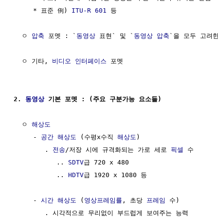
     * 표준 例) 
ITU-R 601
 등

  ㅇ 
압축
 포멧 : `
동영상
 표현` 및 `
동영상 압축
`을 모두 고려한
  ㅇ 기타, 
비디오
인터페이스
 포멧

2. 
동영상
 기본 포멧 : (주요 구분가능 요소들)
  ㅇ 
해상도
     - 
공간 해상도
 (수평x수직 
해상도
)

        . 
전송
/저장 시에 규격화되는 가로 세로 
픽셀
 수

           .. 
SDTV
급 720 x 480 

           .. 
HDTV
급 1920 x 1080 등

     - 
시간 해상도
 (
영상프레임률
, 초당 
프레임
 수)

        . 시각적으로 무리없이 부드럽게 보여주는 능력
