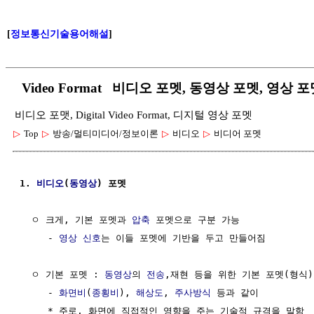
[
정보통신기술용어해설
]
Video Format 비디오 포멧, 동영상 포멧, 영상 
비디오 포맷, Digital Video Format, 디지털 영상 포멧
▷
Top
▷
방송/멀티미디어/정보이론
▷
비디오
▷
비디어 포멧
1. 
비디오
(
동영상
) 포멧
  ㅇ 크게, 기본 포멧과 
압축
 포멧으로 구분 가능

     - 
영상 신호
는 이들 포멧에 기반을 두고 만들어짐

  ㅇ 기본 포멧 : 
동영상
의 
전송
,재현 등을 위한 기본 포멧(형식)

     - 
화면비
(
종횡비
), 
해상도
, 
주사방식
 등과 같이

     * 주로, 화면에 직접적인 영향을 주는 기술적 규격을 말함 
