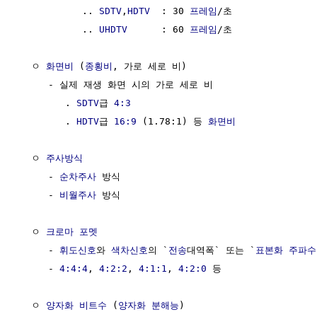
           .. 
SDTV
,
HDTV
  : 30 
프레임
/초

           .. 
UHDTV
      : 60 
프레임
/초

  ㅇ 
화면비
 (
종횡비
, 가로 세로 비) 

     - 실제 재생 화면 시의 가로 세로 비

        . 
SDTV
급 
4:3
        . 
HDTV
급 
16:9
 (1.78:1) 등 
화면비
  ㅇ 
주사방식
     - 
순차주사
 방식

     - 
비월주사
 방식

  ㅇ 
크로마 포멧
     - 
휘도신호
와 
색차신호
의 `
전송
대역폭` 또는 `
표본화 주파수
     - 
4:4:4
, 
4:2:2
, 
4:1:1
, 
4:2:0
 등

  ㅇ 
양자화 비트수
 (
양자화 분해능
)
