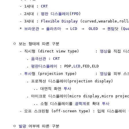
     - 1세대 : 
CRT
     - 2세대 : 
평판 디스플레이
(
FPD
)

     - 3세대 : 
Flexible Display
 (curved,wearable,roll
     * 
브라운관
 → 
플라즈마
  → 
LCD
  →  
OLED
  → 
퀀텀
닷 (
Qu
  ㅇ 보는 형태에 따른 구분

     - 직시형 (direct view type)       : 
영상
을 직접 디
        . 
음극선관
 : 
CRT
        . 
평판디스플레이
 : PDP,
LCD
,FED,ELD

     - 
투사
형 (projection type)        : 
영상
을 외부 스
        . 프로젝션 디스플레이(projection display) 

           .. 대면적 화면 
투사
        . 마이크로 디스플레이(micro display,micro project
           .. 소형 디스플레이를 
광학계
로 확대 
투사
     - 오프 스크린형 (off-screen type) : 입체 디스플레이 
  ㅇ 
발광
 여부에 따른 구분
