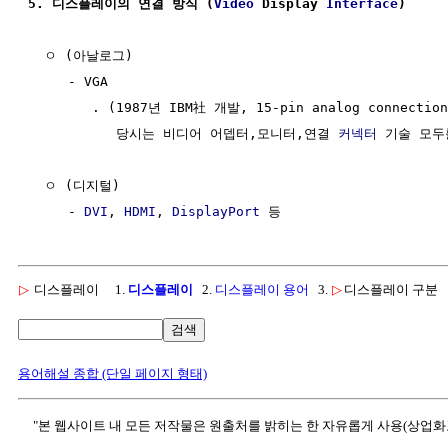
5. 디스플레이의 연결 방식 (
Video
 Display 
Interface
)
  ㅇ (아날로그) 

     - VGA 

        . (1987년 IBM社 개발, 15-pin analog connection,
           당시는 비디어 어뎁터,모니터,연결 
커넥터
 기술 모두
  ㅇ (디지털)   

     - 
DVI
, 
HDMI
, 
DisplayPort
▷
디스플레이
1.
디스플레이
2.
디스플레이 용어
3.
▷
디스플레이 구분
검색
용어해설 종합 (단일 페이지 형태)
"본 웹사이트 내 모든 저작물은 원출처를 밝히는 한 자유롭게 사용(상업화