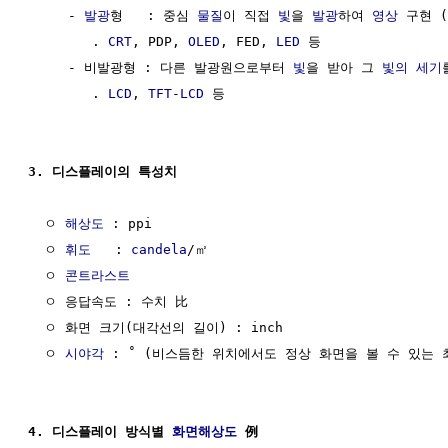
     - 
발광
형   : 중심 
물질
이 직접 
빛
을 
발광
하여 
영상
 구현 
        . 
CRT
, PDP, 
OLED
, FED, 
LED
 등

     - 비발광형 : 다른 발광원으로부터 
빛
을 받아 그 
빛의 세기
        . 
LCD
, 
TFT-LCD
 등

3. 디스플레이의 특성치
  ㅇ 
해상도
 : ppi

  ㅇ 
휘도
   : 
candela
/㎡

  ㅇ 
콘트라스트
  ㅇ 응답속도 : 수치 比

  ㅇ 화면 크기(대각선의 길이) : inch

  ㅇ 
시야각
 : ˚ (비스듬한 위치에서도 정상 화면을 볼 수 있는 최
4. 디스플레이 방식별 
화면해상도
 例